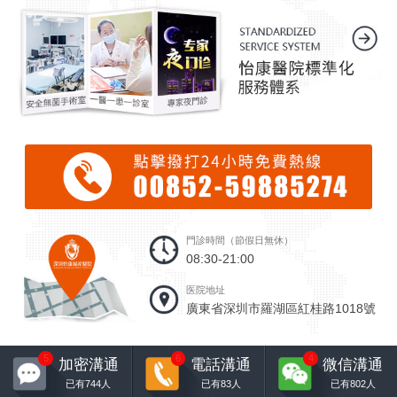
門診時間（節假日無休）
08:30-21:00
医院地址
廣東省深圳市羅湖區紅桂路1018號
5
6
4
加密溝通
電話溝通
微信溝通
已有
744
人
已有
83
人
已有
802
人