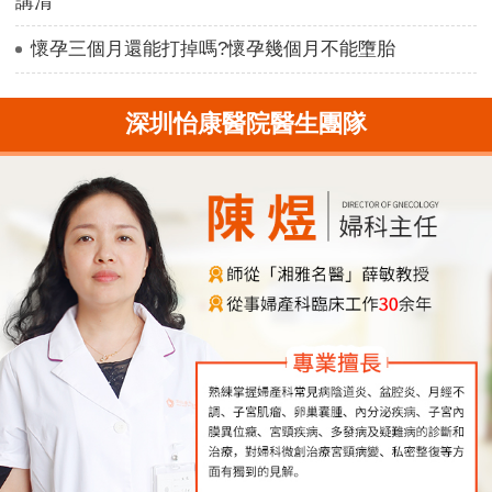
講清
懷孕三個月還能打掉嗎?懷孕幾個月不能墮胎
深圳怡康醫院醫生團隊