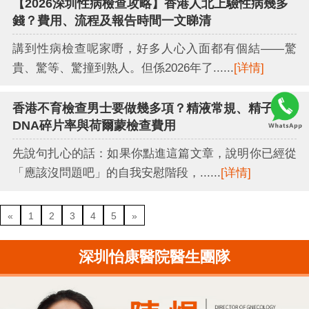
【2026深圳性病檢查攻略】香港人北上驗性病幾多
錢？費用、流程及報告時間一文睇清
講到性病檢查呢家嘢，好多人心入面都有個結——驚
貴、驚等、驚撞到熟人。但係2026年了......
[详情]
香港不育檢查男士要做幾多項？精液常規、精子
DNA碎片率與荷爾蒙檢查費用
先說句扎心的話：如果你點進這篇文章，說明你已經從
「應該沒問題吧」的自我安慰階段，......
[详情]
«
1
2
3
4
5
»
深圳怡康醫院醫生團隊