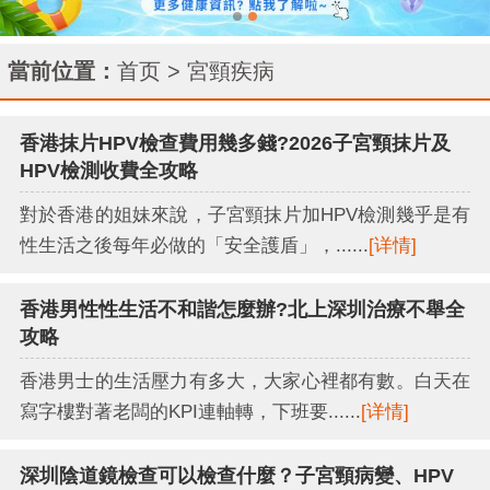
當前位置：
首页
>
宮頸疾病
香港抹片HPV檢查費用幾多錢?2026子宮頸抹片及
HPV檢測收費全攻略
對於香港的姐妹來說，子宮頸抹片加HPV檢測幾乎是有
性生活之後每年必做的「安全護盾」，......
[详情]
香港男性性生活不和諧怎麼辦?北上深圳治療不舉全
攻略
香港男士的生活壓力有多大，大家心裡都有數。白天在
寫字樓對著老闆的KPI連軸轉，下班要......
[详情]
深圳陰道鏡檢查可以檢查什麼？子宮頸病變、HPV