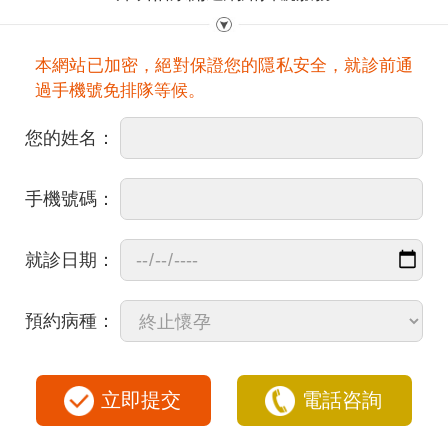
本網站已加密，絕對保證您的隱私安全，就診前通
過手機號免排隊等候。
您的姓名：
手機號碼：
就診日期：
預約病種：
立即提交
電話咨詢