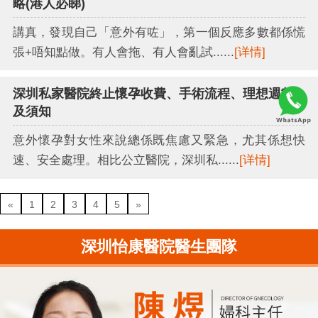
略(港人必睇)
講真，發現自己「意外有咗」，第一個反應多數都係慌
張+唔知點做。有人會拖、有人會亂試......
[详情]
深圳私家醫院終止懷孕收費、手術流程、理想週數
及須知
意外懷孕對女性來說總係既焦慮又緊急，尤其係想快
速、安全處理。相比公立醫院，深圳私......
[详情]
«
1
2
3
4
5
»
深圳怡康醫院醫生團隊