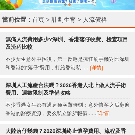
當前位置：
首页
>
計劃生育
>
人流價格
無痛人流費用多少?深圳、香港落仔收費、檢查項目
及流程比較
不少女生意外中招後，第一反應是瘋狂刷手機對比深圳
和香港的“落仔”費用，打給香港私......
[详情]
深圳人工流產合法嗎？2026香港人北上做人流手術
費用、週數限制及準備攻略
不少香港女生都有過這種兩難時刻：意外懷孕之后翻遍
香港的醫療資源，要么私立診所報價......
[详情]
大陸落仔幾錢？2026深圳終止懷孕費用、流程及香