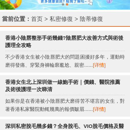
當前位置：
首页
>
私密修復
>
陰蒂修復
香港小陰唇整形手術幾錢?陰唇肥大改善方式與術後
護理全攻略
不少香港女生被小陰唇肥大的問題困擾好多年，運動時
磨得發痛、穿緊身褲輪廓尷尬、親密......
[详情]
香港女生北上深圳做一線鮑手術｜價錢、醫院推薦
及術後護理一次睇清
如果你是在香港被小陰唇肥大磨得苦不堪言的女生，對
著香港私家醫院動輒幾萬的報價皺眉......
[详情]
深圳私密脫毛幾多錢？全身脫毛、VIO脫毛價格及醫