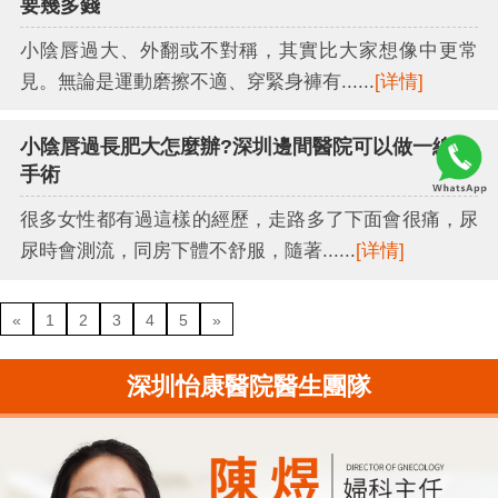
要幾多錢
小陰唇過大、外翻或不對稱，其實比大家想像中更常
見。無論是運動磨擦不適、穿緊身褲有......
[详情]
小陰唇過長肥大怎麼辦?深圳邊間醫院可以做一線鮑
手術
很多女性都有過這樣的經歷，走路多了下面會很痛，尿
尿時會測流，同房下體不舒服，隨著......
[详情]
«
1
2
3
4
5
»
深圳怡康醫院醫生團隊