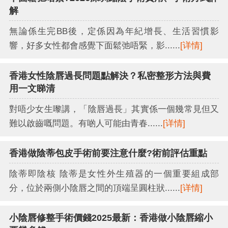
解
無論係生完BB後，定係因為年紀增長、生活習慣影
響，好多女性都會感覺下面鬆弛唔緊，影......
[详情]
香港女性陰唇過長問題點解決？私密整形方法與費
用一文睇清
對唔少女生嚟講，「陰唇過長」其實係一個幾常見但又
難以啟齒嘅問題。有啲人可能由青春......
[详情]
香港做陰蒂包皮手術前要注意什麼?術前評估重點
陰蒂即陰核 陰蒂是女性外生殖器的一個重要組成部
分，位於兩側小陰唇之間的頂端呈圓柱狀......
[详情]
小陰唇修整手術價錢2025最新：香港做小陰唇縮小