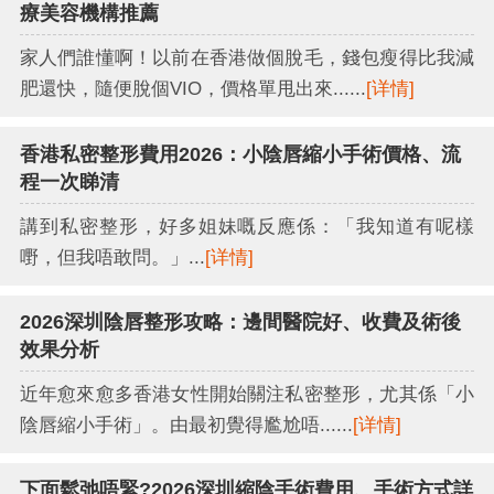
療美容機構推薦
家人們誰懂啊！以前在香港做個脫毛，錢包瘦得比我減
肥還快，隨便脫個VIO，價格單甩出來......
[详情]
香港私密整形費用2026：小陰唇縮小手術價格、流
程一次睇清
講到私密整形，好多姐妹嘅反應係：「我知道有呢樣
嘢，但我唔敢問。」...
[详情]
2026深圳陰唇整形攻略：邊間醫院好、收費及術後
效果分析
近年愈來愈多香港女性開始關注私密整形，尤其係「小
陰唇縮小手術」。由最初覺得尷尬唔......
[详情]
下面鬆弛唔緊?2026深圳縮陰手術費用、手術方式詳