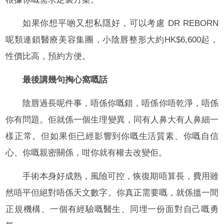
如果你想平啲又想私隱好，可以考慮 DR REBORN
呢類連鎖醫療美容集團，小陰唇整形大約HK$6,600起，
性價比高，預約方便。
最後講幾句掏心窩嘅話
陰唇過長呢件事，唔係你嘅錯，唔係你唔乾淨，唔係
你有問題。佢就係一個生理變異，同有人鼻大有人鼻細一
樣正常。但如果佢已經影響到你嘅生活質素、你嘅自信
心、你嘅親密關係，咁你就有權去改變佢。
手術本身好成熟，風險可控，恢復期唔算長，費用雖
然唔平但絕對唔係天文數字。你真正需要嘅，就係搵一間
正規機構、一個有經驗嘅醫生、同埋一份面對自己嘅勇