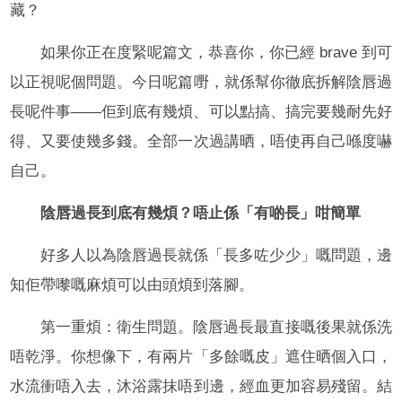
藏？
如果你正在度緊呢篇文，恭喜你，你已經 brave 到可
以正視呢個問題。今日呢篇嘢，就係幫你徹底拆解陰唇過
長呢件事——佢到底有幾煩、可以點搞、搞完要幾耐先好
得、又要使幾多錢。全部一次過講晒，唔使再自己喺度嚇
自己。
陰唇過長到底有幾煩？唔止係「有啲長」咁簡單
好多人以為陰唇過長就係「長多咗少少」嘅問題，邊
知佢帶嚟嘅麻煩可以由頭煩到落腳。
第一重煩：衛生問題。陰唇過長最直接嘅後果就係洗
唔乾淨。你想像下，有兩片「多餘嘅皮」遮住晒個入口，
水流衝唔入去，沐浴露抹唔到邊，經血更加容易殘留。結