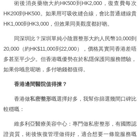
術後消炎藥物大約HK500到HK2,000，復查費每次
HK200到HK500。如果用可吸收縫合線，會比普通縫線貴
HK1,000到HK3,000，但效果同美觀度都好啲。
同深圳比？深圳單純小陰唇整形大約人民幣10,000到
20,000（約HK$11,000到22,000），價格其實同香港差唔
多甚至平少少。但香港嘅優勢在於私隱保護同服務體驗，
如果你喺意呢啲，多付啲錢都值得。
香港邊間醫院值得揀？
香港做
私密整形
嘅選擇好多，我幫你篩選幾間口碑比
較穩嘅：
維多利亞醫療美容中心：專門做私密整形，有國際認
證資質，術後恢復管理做得好，適合想要一條龍服務嘅