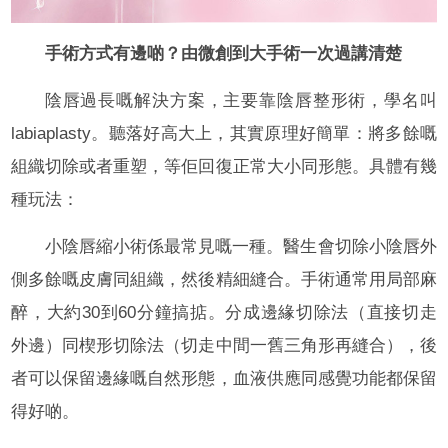
手術方式有邊啲？由微創到大手術一次過講清楚
陰唇過長嘅解決方案，主要靠陰唇整形術，學名叫
labiaplasty。聽落好高大上，其實原理好簡單：將多餘嘅
組織切除或者重塑，等佢回復正常大小同形態。具體有幾
種玩法：
小陰唇縮小術係最常見嘅一種。醫生會切除小陰唇外
側多餘嘅皮膚同組織，然後精細縫合。手術通常用局部麻
醉，大約30到60分鐘搞掂。分成邊緣切除法（直接切走
外邊）同楔形切除法（切走中間一舊三角形再縫合），後
者可以保留邊緣嘅自然形態，血液供應同感覺功能都保留
得好啲。