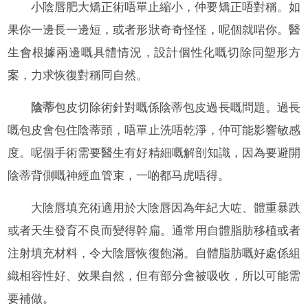
小陰唇肥大矯正術唔單止縮小，仲要矯正唔對稱。如
果你一邊長一邊短，或者形狀奇奇怪怪，呢個就啱你。醫
生會根據兩邊嘅具體情況，設計個性化嘅切除同塑形方
案，力求恢復對稱同自然。
陰蒂
包皮切除術針對嘅係陰蒂包皮過長嘅問題。過長
嘅包皮會包住陰蒂頭，唔單止洗唔乾淨，仲可能影響敏感
度。呢個手術需要醫生有好精細嘅解剖知識，因為要避開
陰蒂背側嘅神經血管束，一啲都马虎唔得。
大陰唇填充術適用於大陰唇因為年紀大咗、體重暴跌
或者天生發育不良而變得幹扁。通常用自體脂肪移植或者
注射填充材料，令大陰唇恢復飽滿。自體脂肪嘅好處係組
織相容性好、效果自然，但有部分會被吸收，所以可能需
要補做。