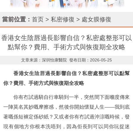
當前位置：
首页
>
私密修復
>
處女膜修復
香港女生陰唇過長影響自信？私密處整形可以
點幫你？費用、手術方式與恢復期全攻略
文章来源：深圳怡康醫院
發布日期：2026-05-25
香港女生
陰唇
過長影響自信？私密處整形可以點幫
你？費用、手術方式與恢復期全攻略
你有冇試過騎自行車騎到一半，突然間下面嗰度傳來
一陣莫名其妙嘅摩擦感，然後你開始懷疑人生——我到底
著嘅係短褲定係砂紙？又或者你有冇試過沖涼嘅時候，發
現有個地方你根本洗唔到，因為佢長到可以同你玩捉迷