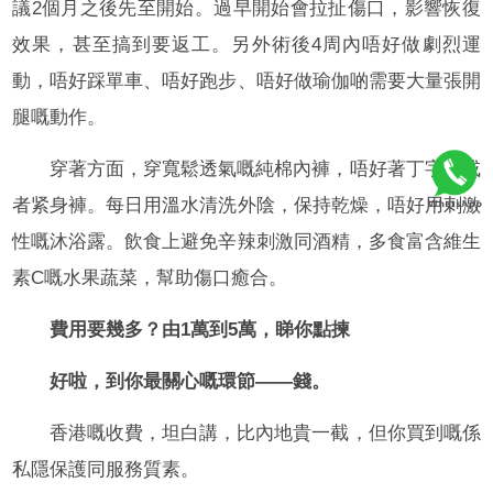
議2個月之後先至開始。過早開始會拉扯傷口，影響恢復
效果，甚至搞到要返工。另外術後4周內唔好做劇烈運
動，唔好踩單車、唔好跑步、唔好做瑜伽啲需要大量張開
腿嘅動作。
穿著方面，穿寬鬆透氣嘅純棉內褲，唔好著丁字褲或
者紧身褲。每日用溫水清洗外陰，保持乾燥，唔好用刺激
性嘅沐浴露。飲食上避免辛辣刺激同酒精，多食富含維生
素C嘅水果蔬菜，幫助傷口癒合。
費用要幾多？由1萬到5萬，睇你點揀
好啦，到你最關心嘅環節——錢。
香港嘅收費，坦白講，比內地貴一截，但你買到嘅係
私隱保護同服務質素。