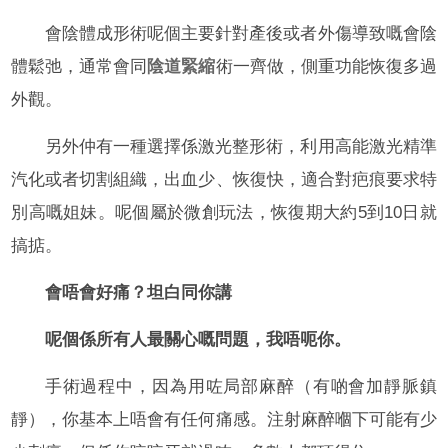
會陰體成形術呢個主要針對產後或者外傷導致嘅會陰
體鬆弛，通常會同
陰道緊縮
術一齊做，側重功能恢復多過
外觀。
另外仲有一種選擇係激光整形術，利用高能激光精準
汽化或者切割組織，出血少、恢復快，適合對疤痕要求特
別高嘅姐妹。呢個屬於微創玩法，恢復期大約5到10日就
搞掂。
會唔會好痛？坦白同你講
呢個係所有人最關心嘅問題，我唔呃你。
手術過程中，因為用咗局部麻醉（有啲會加靜脈鎮
靜），你基本上唔會有任何痛感。注射麻醉嗰下可能有少