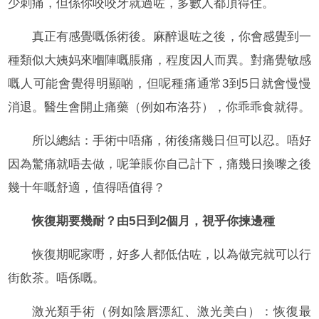
少刺痛，但係你咬咬牙就過咗，多數人都頂得住。
真正有感覺嘅係術後。麻醉退咗之後，你會感覺到一
種類似大姨妈來嗰陣嘅脹痛，程度因人而異。對痛覺敏感
嘅人可能會覺得明顯啲，但呢種痛通常3到5日就會慢慢
消退。醫生會開止痛藥（例如布洛芬），你乖乖食就得。
所以總結：手術中唔痛，術後痛幾日但可以忍。唔好
因為驚痛就唔去做，呢筆賬你自己計下，痛幾日換嚟之後
幾十年嘅舒適，值得唔值得？
恢復期要幾耐？由5日到2個月，視乎你揀邊種
恢復期呢家嘢，好多人都低估咗，以為做完就可以行
街飲茶。唔係嘅。
激光類手術（例如陰唇漂紅、激光美白）：恢復最