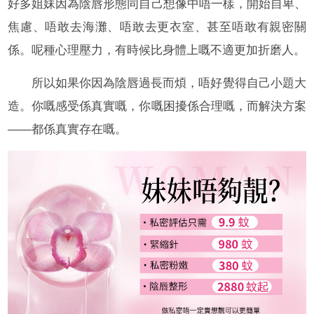
好多姐妹因為陰唇形態同自己想像中唔一樣，開始自卑、
焦慮、唔敢去海灘、唔敢去更衣室、甚至唔敢有親密關
係。呢種心理壓力，有時候比身體上嘅不適更加折磨人。
所以如果你因為陰唇過長而煩，唔好覺得自己小題大
造。你嘅感受係真實嘅，你嘅困擾係合理嘅，而解決方案
——都係真實存在嘅。