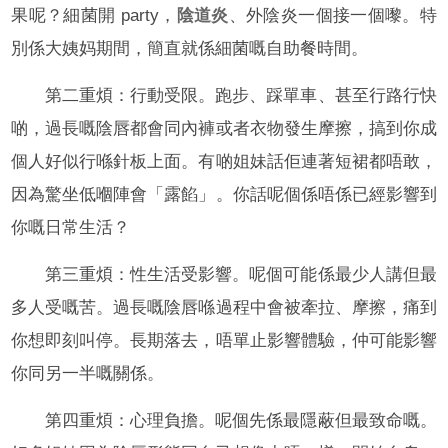
果呢？細菌開 party，
陰道炎
、外陰炎一個接一個嚟。特
別係大姨妈期間，簡直就係細菌嘅自助餐時間。
第二重煩：行動受限。跑步、踩單車、甚至行路行快
啲，過長嘅陰唇都會同內褲或者衣物發生摩擦，搞到你成
個人好似行喺針板上面。有啲姐妹話佢連著短裙都唔敢，
因為驚坐低嗰陣會「露餡」。你話呢個係唔係已經影響到
你嘅日常生活？
第三重煩：性生活受影響。呢個可能係最少人講但最
多人受嘅苦。過長嘅陰唇喺過程中會被牽拉、摩擦，痛到
你想即刻叫停。長期落去，唔單止影響體驗，仲可能影響
你同另一半嘅關係。
第四重煩：心理負擔。呢個先係最隱蔽但最致命嘅。