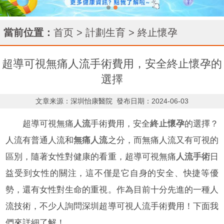
當前位置：
首页
>
計劃生育
>
終止懷孕
超導可視無痛人流手術費用，安全終止懷孕的
選擇
文章来源：深圳怡康醫院
發布日期：2024-06-03
超導可視無痛
人流
手術費用，安全
終止懷孕
的選擇？
人流有普通人流和
無痛人流
之分，而無痛人流又有可視的
區別，隨著女性對健康的看重，超導可視無痛
人流手術
日
益受到女性的關注，這不僅是它自身的安全、快捷等優
勢，還有女性對生命的重視。作為目前十分先進的一種人
流技術，不少人詢問深圳超導可視人流手術費用！下面我
們來詳細了解！