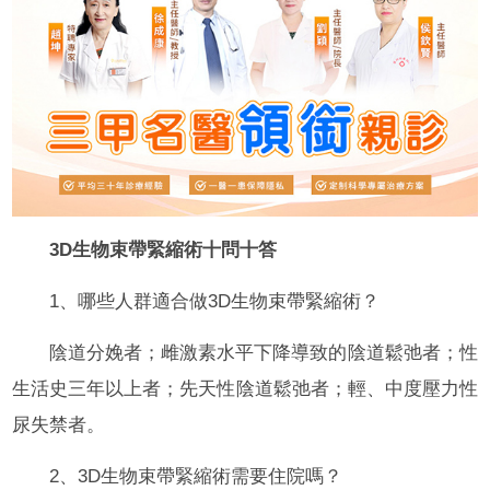
3D生物束帶緊縮術十問十答
1、哪些人群適合做3D生物束帶緊縮術？
陰道分娩者；雌激素水平下降導致的陰道鬆弛者；性
生活史三年以上者；先天性陰道鬆弛者；輕、中度壓力性
尿失禁者。
2、3D生物束帶緊縮術需要住院嗎？