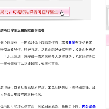
：羅湖口岸附近醫院推薦與收費
一個心路歷程：一開始只係下腹隱隱作痛，或者
白帶
有少少異常，
，變成反覆發作、時好時壞。到真正想好好處理時，又會面對香港
候，「北上深圳」就變成一條愈來愈多人選擇嘅路，尤其經羅湖口
後十幾分鐘就可以到達醫院，效率相當高。
全處理好，或者反覆感染所導致。常見症狀包括下腹持續隱痛、經
啲人仲會出現腰酸或者疲倦感。
而係病因可能涉及多方面，例如細菌感染、免疫力下降、
內分泌失