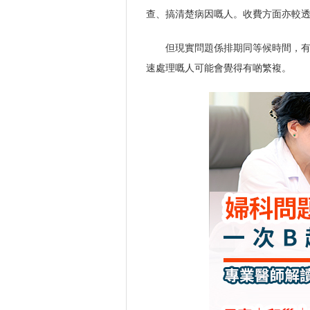
查、搞清楚病因嘅人。收費方面亦較
但現實問題係排期同等候時間，
速處理嘅人可能會覺得有啲繁複。