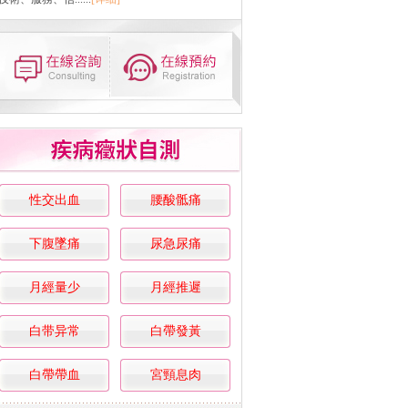
性交出血
腰酸骶痛
下腹墜痛
尿急尿痛
月經量少
月經推遲
白带异常
白帶發黃
白帶帶血
宮頸息肉