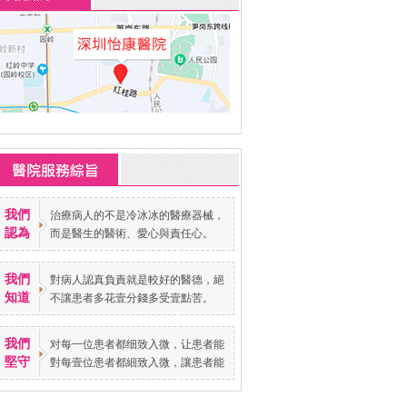
我們
治療病人的不是冷冰冰的醫療器械，
認為
而是醫生的醫術、愛心與責任心。
我們
對病人認真負責就是較好的醫德，絕
知道
不讓患者多花壹分錢多受壹點苦。
我們
对每一位患者都细致入微，让患者能
堅守
對每壹位患者都細致入微，讓患者能