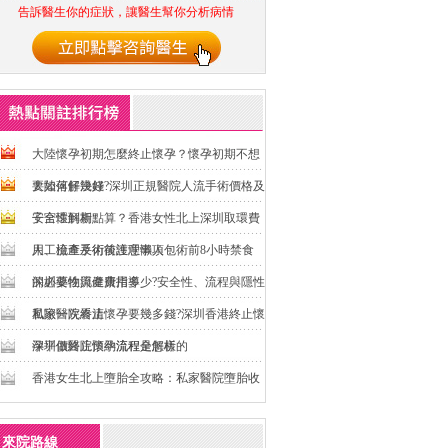
告訴醫生你的症狀，讓醫生幫你分析病情
大陸懷孕初期怎麼終止懷孕？懷孕初期不想
要如何解決好
大陸落仔幾錢?深圳正規醫院人流手術價格及
安全性解析
子宮環到期點算？香港女性北上深圳取環費
用、檢查及術後護理懶人包
人工流產手術前注意事項：術前8小時禁食
的必要性與健康指導
深圳藥物流產費用多少?安全性、流程與隱性
風險一次看清
私家醫院終止懷孕要幾多錢?深圳香港終止懷
孕平價醫院預約流程全解析
深圳做終止懷孕流程是怎樣的
香港女生北上墮胎全攻略：私家醫院墮胎收
費大揭秘，省錢又安心
來院路線