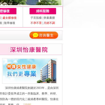
密修復
婦科疑難
縮
|
處女膜修復
子宮肌瘤
|
卵巢囊腫
復
|
陰蒂修復
不孕不育
|
月經不調
深圳怡康婦產醫院創建於2003年，是由深圳
市衛計委批準成立的一所集臨床、教學、科研、
預防為一體的現代化二級婦產專科醫院。怡康在
技術、服務、信......
[详细]