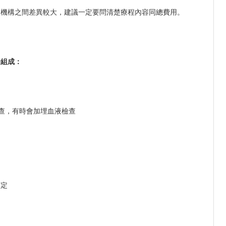
同機構之間差異較大，建議一定要問清楚療程內容同總費用。
分組成：
查，有時會加埋血液檢查
而定