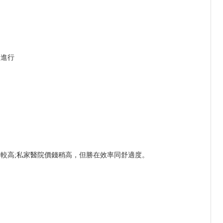
次進行
較高;私家醫院價錢稍高，但勝在效率同舒適度。