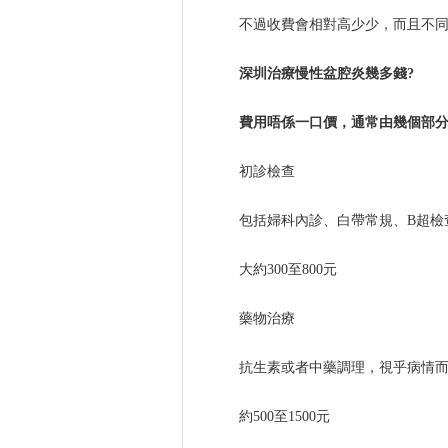
不過收費會相對高少少，而且不
深圳治療慢性盆腔炎幾多錢?
費用唔係一口價，通常由幾個部
初診檢查
包括婦科內診、白帶常規、B超檢
大約300至800元
藥物治療
抗生素或者中藥調理，視乎病情
約500至1500元