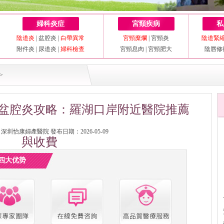
婦科炎症
宮頸疾病
私
陰道炎
|
盆腔炎
|
白帶異常
宮頸糜爛
|
宮頸炎
陰道緊
附件炎
|
尿道炎
|
婦科檢查
宮頸息肉
|
宮頸肥大
陰唇修
>
盆腔炎攻略：羅湖口岸附近醫院推薦
圳怡康婦產醫院 發布日期：2026-05-09
與收費
四大优势