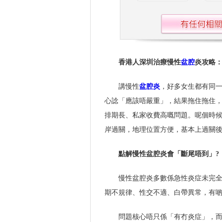
香港人深圳治療慢性
盆腔
炎攻略
講慢性
盆腔炎
，好多女生都有同
心諗「應該唔嚴重」，結果拖住拖住
排期長、私家收費高嘅問題。呢個時
岸過關，地理位置方便，基本上過關
點解慢性盆腔炎會「斷尾唔到」?
慢性盆腔炎多數係急性炎症未完
期不規律、性交不適、白帶異常，有
問題核心唔只係「有冇炎症」，