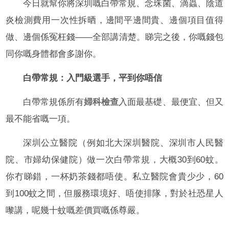
今日就幫你將深圳嘅白帶常規、念珠菌、滴蟲、陰道
炎檢測費用一次性拆晒，邊間平邊間貴、邊個項目值得
做、邊個係冤枉錢——全部講清楚。睇完之後，你嘅錢包
同你嘅身體都會多謝你。
白帶常規：入門級選手，平到你唔信
白帶常規係所有
婦科檢查
入面最基礎、最便宜、但又
最不能省嘅一項。
深圳公立醫院（例如北大深圳醫院、深圳市人民醫
院、市婦幼保健院）做一次白帶常規，大概30到60蚊。
你冇睇錯，一杯奶茶錢都唔使。私立醫院會貴少少，60
到100蚊之間，但服務環境好、唔使排隊，對於社恐星人
嚟講，呢幾十蚊嘅差價買嘅係尊嚴。