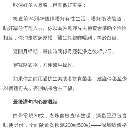
呢個好多人忽略，但真係好重要：
檢查前24到48個鐘唔好有性生活，唔好衝洗陰道，
唔好塞任何嘢入去。你以為沖乾淨先去檢查會準啲？恰恰
相反，你沖走咗病原體，醫生乜都睇唔到，等於白做。
避開月经期，最佳時間係月經乾淨之後3到7日。
穿寬鬆衣物，方便醫生操作。
如果你之前用過抗生素或者抗真菌藥，建議停藥至少
24個鐘再去，否則結果會被干擾。
最後講句掏心窩嘅話
白帶常規30蚊，念珠菌檢查50蚊起，滴蟲已經包含
唔使另付，全面陰道炎檢測200到500蚊——深圳嘅價格