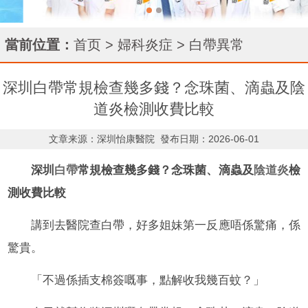
當前位置：
首页
>
婦科炎症
>
白帶異常
深圳白帶常規檢查幾多錢？念珠菌、滴蟲及陰
道炎檢測收費比較
文章来源：深圳怡康醫院
發布日期：2026-06-01
深圳
白帶
常規檢查幾多錢？念珠菌、滴蟲及
陰道炎
檢
測收費比較
講到去醫院查白帶，好多姐妹第一反應唔係驚痛，係
驚貴。
「不過係插支棉簽嘅事，點解收我幾百蚊？」