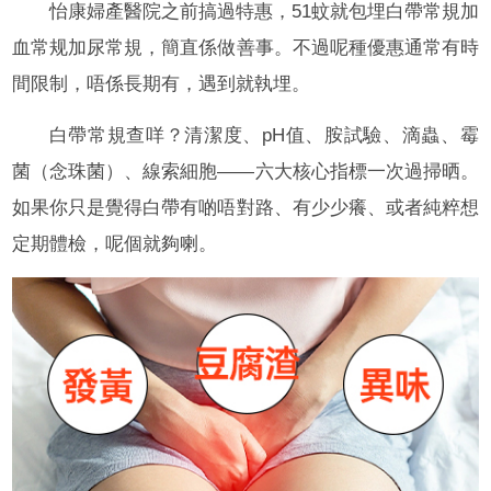
怡康婦產醫院之前搞過特惠，51蚊就包埋白帶常規加
血常规加尿常規，簡直係做善事。不過呢種優惠通常有時
間限制，唔係長期有，遇到就執埋。
白帶常規查咩？清潔度、pH值、胺試驗、滴蟲、霉
菌（念珠菌）、線索細胞——六大核心指標一次過掃晒。
如果你只是覺得白帶有啲唔對路、有少少癢、或者純粹想
定期體檢，呢個就夠喇。