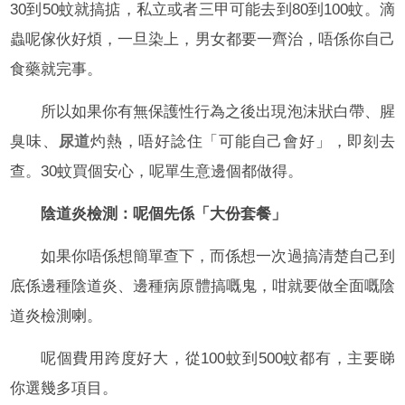
30到50蚊就搞掂，私立或者三甲可能去到80到100蚊。滴
蟲呢傢伙好煩，一旦染上，男女都要一齊治，唔係你自己
食藥就完事。
所以如果你有無保護性行為之後出現泡沫狀白帶、腥
臭味、
尿道
灼熱，唔好諗住「可能自己會好」，即刻去
查。30蚊買個安心，呢單生意邊個都做得。
陰道炎檢測：呢個先係「大份套餐」
如果你唔係想簡單查下，而係想一次過搞清楚自己到
底係邊種陰道炎、邊種病原體搞嘅鬼，咁就要做全面嘅陰
道炎檢測喇。
呢個費用跨度好大，從100蚊到500蚊都有，主要睇
你選幾多項目。