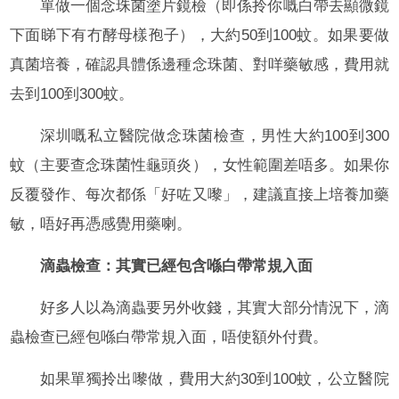
單做一個念珠菌塗片鏡檢（即係拎你嘅白帶去顯微鏡
下面睇下有冇酵母樣孢子），大約50到100蚊。如果要做
真菌培養，確認具體係邊種念珠菌、對咩藥敏感，費用就
去到100到300蚊。
深圳嘅私立醫院做念珠菌檢查，男性大約100到300
蚊（主要查念珠菌性龜頭炎），女性範圍差唔多。如果你
反覆發作、每次都係「好咗又嚟」，建議直接上培養加藥
敏，唔好再憑感覺用藥喇。
滴蟲檢查：其實已經包含喺白帶常規入面
好多人以為滴蟲要另外收錢，其實大部分情況下，滴
蟲檢查已經包喺白帶常規入面，唔使額外付費。
如果單獨拎出嚟做，費用大約30到100蚊，公立醫院