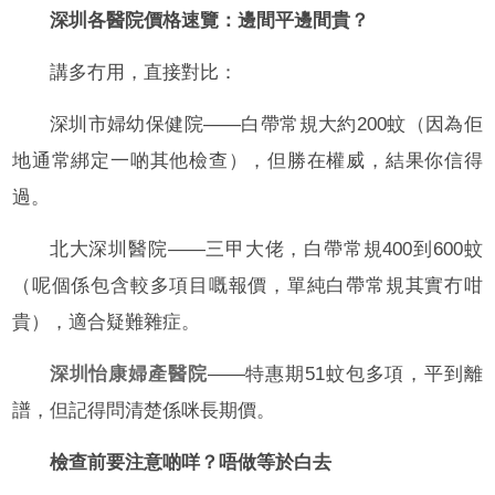
深圳各醫院價格速覽：邊間平邊間貴？
講多冇用，直接對比：
深圳市婦幼保健院——白帶常規大約200蚊（因為佢
地通常綁定一啲其他檢查），但勝在權威，結果你信得
過。
北大深圳醫院——三甲大佬，白帶常規400到600蚊
（呢個係包含較多項目嘅報價，單純白帶常規其實冇咁
貴），適合疑難雜症。
深圳怡康婦產醫院
——特惠期51蚊包多項，平到離
譜，但記得問清楚係咪長期價。
檢查前要注意啲咩？唔做等於白去