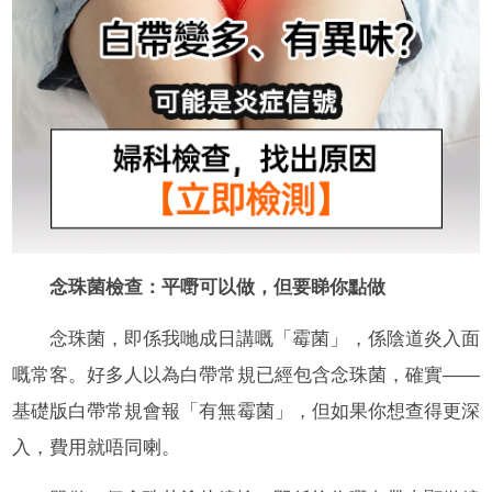
念珠菌檢查：平嘢可以做，但要睇你點做
念珠菌，即係我哋成日講嘅「霉菌」，係陰道炎入面
嘅常客。好多人以為白帶常規已經包含念珠菌，確實——
基礎版白帶常規會報「有無霉菌」，但如果你想查得更深
入，費用就唔同喇。