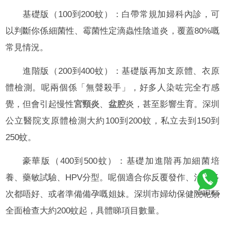
基礎版（100到200蚊）：白帶常規加婦科內診，可
以判斷你係細菌性、霉菌性定滴蟲性陰道炎，覆蓋80%嘅
常見情況。
進階版（200到400蚊）：基礎版再加支原體、衣原
體檢測。呢兩個係「無聲殺手」，好多人染咗完全冇感
覺，但會引起慢性
宮頸炎
、
盆腔
炎，甚至影響生育。深圳
公立醫院支原體檢測大約100到200蚊，私立去到150到
250蚊。
豪華版（400到500蚊）：基礎加進階再加細菌培
養、藥敏試驗、HPV分型。呢個適合你反覆發作、治療多
次都唔好、或者準備備孕嘅姐妹。深圳市婦幼保健院呢類
全面檢查大約200蚊起，具體睇項目數量。