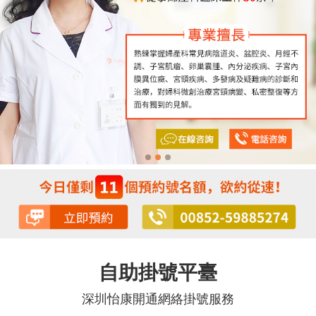
自助掛號平臺
深圳怡康開通網絡掛號服務