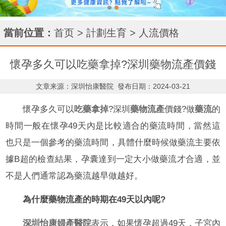
當前位置：
首页
>
計劃生育
>
人流價格
懷孕多久可以吃藥拿掉?深圳藥物流產價錢
文章来源：深圳怡康醫院
發布日期：2024-03-21
懷孕多久可以
吃藥拿掉
?深圳
藥物流產
價錢?做
藥流
的
時間一般在懷孕49天內是比較適合的藥流時間，當然這
也只是一個參考的藥流時間，具體什麼時候做藥流主要依
據B超的檢查結果，孕囊達到一定大小做藥流才合適，並
不是人們通常認為藥流越早做越好。
為什麼藥物流產的時期在49天以內呢?
深圳怡康婦產醫院
表示，如果懷孕超過49天，子宮內