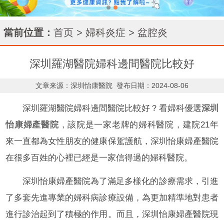
當前位置：
首页
>
婦科炎症
>
盆腔炎
深圳羅湖醫院婦科邊間醫院比較好
文章来源：深圳怡康醫院
發布日期：2024-08-06
深圳羅湖醫院婦科邊間醫院比較好？看婦科優選
深圳
怡康婦產醫院
，該院是一家老牌的婦科醫院，建院21年
來一直都為女性朋友的健康保駕護航，深圳怡康婦產醫院
在很多百姓的心裡已經是一家信得過的婦科醫院。
深圳怡康婦產醫院為了滿足多樣化的診療需求，引進
了多套先進專業的婦科病診療設備，為更加精準地對患者
進行診治起到了積極的作用。而且，深圳怡康婦產醫院現