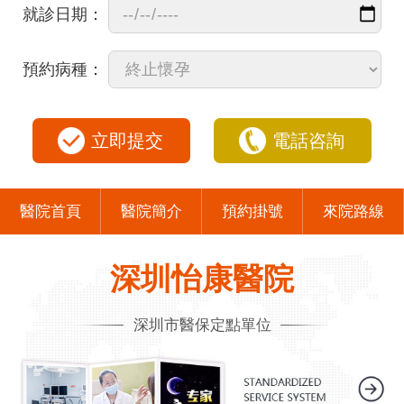
就診日期：
預約病種：
立即提交
電話咨詢
醫院首頁
醫院簡介
預約掛號
來院路線
深圳怡康醫院
深圳市醫保定點單位