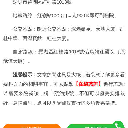
深圳市羅湖區紅桂路1018號
地鐵路線：紅嶺站C2出口→走900米即可到醫院。
公交站點：附近公交站點：深港豪苑、天地大廈、紅
桂中學、西湖賓館、紅桂大廈。
自駕路線：羅湖區紅桂路1018號怡康婦產醫院（原
武漢大廈）。
溫馨提示：
文章的闡述只是大概，若您想了解更多看
婦科方面的相關事宜，可以點擊
【在線諮詢】
進行諮詢;
若需要來院就診，網上預約掛號，不但可以優先安排就
診、選擇醫生，還可以享受醫院實行的多項優惠舉措。