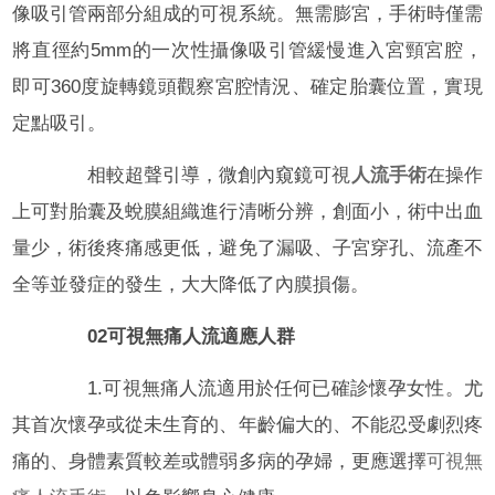
像吸引管兩部分組成的可視系統。無需膨宮，手術時僅需
將直徑約5mm的一次性攝像吸引管緩慢進入宮頸宮腔，
即可360度旋轉鏡頭觀察宮腔情況、確定胎囊位置，實現
定點吸引。
相較超聲引導，微創內窺鏡可視
人流手術
在操作
上可對胎囊及蛻膜組織進行清晰分辨，創面小，術中出血
量少，術後疼痛感更低，避免了漏吸、子宮穿孔、流產不
全等並發症的發生，大大降低了內膜損傷。
02可視無痛人流適應人群
1.可視無痛人流適用於任何已確診懷孕女性。尤
其首次懷孕或從未生育的、年齡偏大的、不能忍受劇烈疼
痛的、身體素質較差或體弱多病的孕婦，更應選擇
可視無