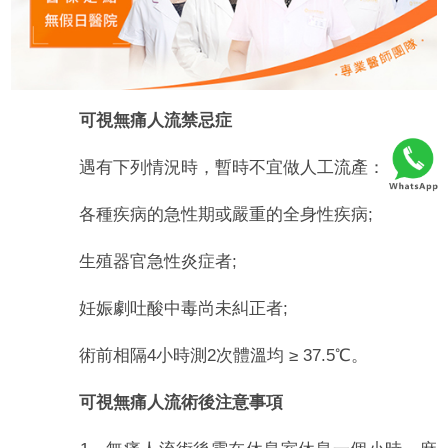
可視無痛人流禁忌症
遇有下列情況時，暫時不宜做人工流產：
各種疾病的急性期或嚴重的全身性疾病;
生殖器官急性炎症者;
妊娠劇吐酸中毒尚未糾正者;
術前相隔4小時測2次體溫均 ≥ 37.5℃。
可視無痛人流術後注意事項