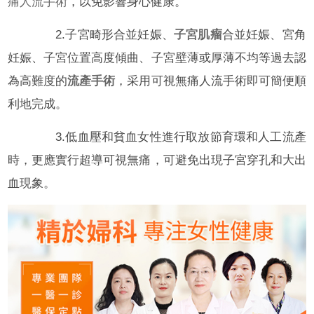
痛人流手術
，以免影響身心健康。
2.子宮畸形合並妊娠、
子宮肌瘤
合並妊娠、宮角
妊娠、子宮位置高度傾曲、子宮壁薄或厚薄不均等過去認
為高難度的
流產手術
，采用可視無痛人流手術即可簡便順
利地完成。
3.低血壓和貧血女性進行取放節育環和人工流產
時，更應實行超導可視無痛，可避免出現子宮穿孔和大出
血現象。