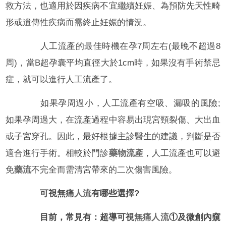
救方法，也適用於因疾病不宜繼續妊娠、為預防先天性畸
形或遺傳性疾病而需終止妊娠的情況。
人工流產的最佳時機在孕7周左右(最晚不超過8
周)，當B超孕囊平均直徑大於1cm時，如果沒有手術禁忌
症，就可以進行人工流產了。
如果孕周過小，人工流產有空吸、漏吸的風險;
如果孕周過大，在流產過程中容易出現宮頸裂傷、大出血
或子宮穿孔。因此，最好根據主診醫生的建議，判斷是否
適合進行手術。相較於門診
藥物流產
，人工流產也可以避
免
藥流
不完全而需清宮帶來的二次傷害風險。
可視無痛
人流
有哪些選擇?
目前，常見有：超導可視
無痛人流
①及微創內窺