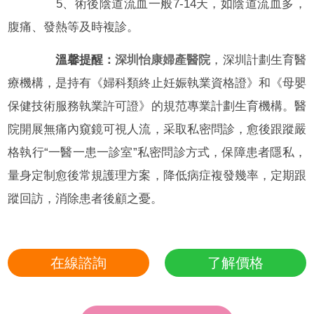
5、術後陰道流血一般7-14天，如陰道流血多，
腹痛、發熱等及時複診。
溫馨提醒：
深圳怡康婦產醫院
，深圳計劃生育醫
療機構，是持有《婦科類終止妊娠執業資格證》和《母嬰
保健技術服務執業許可證》的規范專業計劃生育機構。醫
院開展無痛內窺鏡可視人流，采取私密問診，愈後跟蹤嚴
格執行“一醫一患一診室”私密問診方式，保障患者隱私，
量身定制愈後常規護理方案，降低病症複發幾率，定期跟
蹤回訪，消除患者後顧之憂。
在線諮詢
了解價格