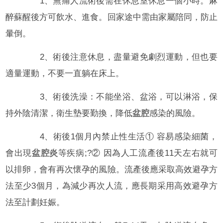
1、無痛人流術後需在休息室休息一個小時。麻
醉蘇醒後方可飲水、進食。回家途中需由家屬陪同，防止
暈倒。
2、術後注意休息，盡量避免劇烈運動，但也要
適量運動，不要一直躺在床上。
3、術後洗澡：不能坐浴、盆浴，可以淋浴，保
持外陰清潔，衛生墊要勤換，降低
盆腔
感染的風險。
4、術後1個月內禁止性生活① 容易感染細菌，
會出現
盆腔炎
等疾病;?② 因為人工流產後11天左右就可
以排卵，會有再次懷孕的風險。流產後應采取高效避孕方
法至少3個月，為減少再次人流，應長期采用高效避孕方
法至計劃妊娠。