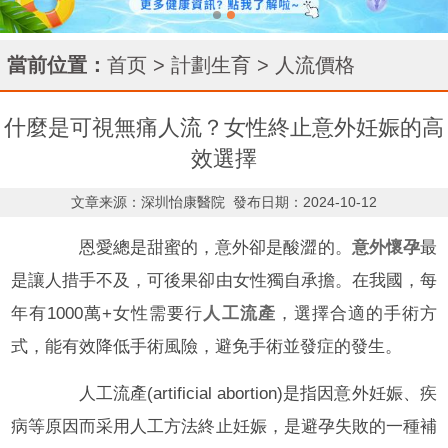
當前位置：
首页
>
計劃生育
>
人流價格
什麼是可視無痛人流？女性終止意外妊娠的高
效選擇
文章来源：深圳怡康醫院
發布日期：2024-10-12
恩愛總是甜蜜的，意外卻是酸澀的。
意外懷孕
最
是讓人措手不及，可後果卻由女性獨自承擔。在我國，每
年有1000萬+女性需要行
人工流產
，選擇合適的手術方
式，能有效降低手術風險，避免手術並發症的發生。
人工流產(artificial abortion)是指因意外妊娠、疾
病等原因而采用人工方法終止妊娠，是避孕失敗的一種補