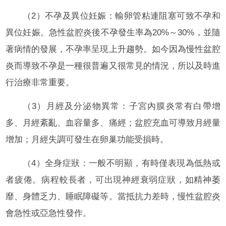
（2）不孕及異位妊娠：輸卵管粘連阻塞可致不孕和
異位妊娠。急性盆腔炎後不孕發生率為20%～30%，並隨
著病情的發展，不孕率呈現上升趨勢。如今因為慢性盆腔
炎而導致不孕是一種很普遍又很常見的情況，所以及時進
行治療非常重要。
（3）月經及分泌物異常：子宮內膜炎常有白帶增
多、月經紊亂、血容量多、痛經；盆腔充血可導致月經量
增加；月經失調可發生在卵巢功能受損時。
（4）全身症狀：一般不明顯，有時僅表現為低熱或
者疲倦。病程較長者，可出現神經衰弱症狀，如精神萎
靡、身體乏力、睡眠障礙等。當抵抗力差時，慢性盆腔炎
會急性或亞急性發作。