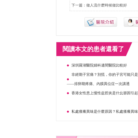
下一篇：
做人流什麽時候做比較好
閱讀本文的患者還看了
深圳羅湖醫院婦科邊間醫院比較好
非經期子宮痛？別慌，你的子宮可能只
——排卵期疼痛、內膜異位症一次講透
香港女性患上慢性盆腔炎是什幺塬因引
私處瘙癢異味是什麼原因？私處瘙癢異