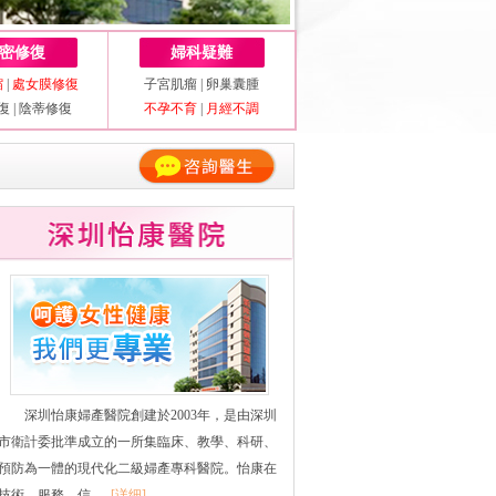
密修復
婦科疑難
縮
|
處女膜修復
子宮肌瘤
|
卵巢囊腫
復
|
陰蒂修復
不孕不育
|
月經不調
深圳怡康婦產醫院創建於2003年，是由深圳
市衛計委批準成立的一所集臨床、教學、科研、
預防為一體的現代化二級婦產專科醫院。怡康在
技術、服務、信......
[详细]