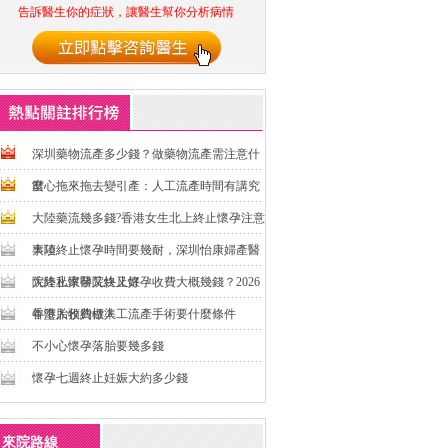
告訴醫生你的症狀，讓醫生幫你分析病情
深圳藥物流產多少錢？做藥物流產需注意什
麼
當心拖來拖去變引產：人工流產時間有講究
大陸藥流幾多錢?香港女生北上終止懷孕注意
事項
大陸終止懷孕時間要幾耐，深圳怡康婦產醫
院終止懷孕又快又好
大陸私家醫院終止懷孕收費大概幾錢？2026
年墮胎收費標準
香港人預約做人工流產手術要什麼條件
不小心懷孕落胎要幾多錢
懷孕七週終止妊娠大約多少錢
來院路線