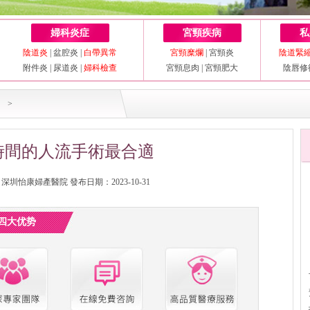
婦科炎症
宮頸疾病
私
陰道炎
|
盆腔炎
|
白帶異常
宮頸糜爛
|
宮頸炎
陰道緊
附件炎
|
尿道炎
|
婦科檢查
宮頸息肉
|
宮頸肥大
陰唇修
>
時間的人流手術最合適
圳怡康婦產醫院 發布日期：2023-10-31
四大优势