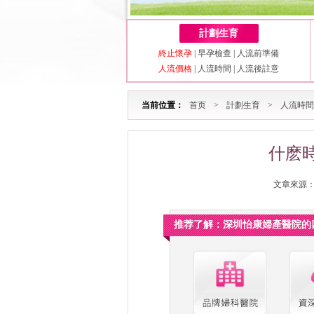
計劃生育
終止懷孕
|
早孕檢查
|
人流前準備
人流價格
|
人流時間
|
人流後註意
当前位置：
首页
>
計劃生育
>
人流時間
什麽
文章來源：深
推荐了解：深圳怡康婦產醫院的