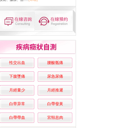
性交出血
腰酸骶痛
下腹墜痛
尿急尿痛
月經量少
月經推遲
白带异常
白帶發黃
白帶帶血
宮頸息肉