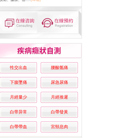
性交出血
腰酸骶痛
下腹墜痛
尿急尿痛
月經量少
月經推遲
白带异常
白帶發黃
白帶帶血
宮頸息肉