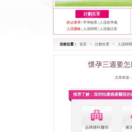
計劃生育
終止懷孕
|
早孕檢查
|
人流前準備
人流價格
|
人流時間
|
人流後註意
当前位置：
首页
>
計劃生育
>
人流時間
懷孕三週要怎
文章來源：深
推荐了解：深圳怡康婦產醫院的