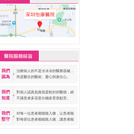
我們
治療病人的不是冷冰冰的醫療器械，
認為
而是醫生的醫術、愛心與責任心。
我們
對病人認真負責就是較好的醫德，絕
知道
不讓患者多花壹分錢多受壹點苦。
我們
对每一位患者都细致入微，让患者能
堅守
對每壹位患者都細致入微，讓患者能