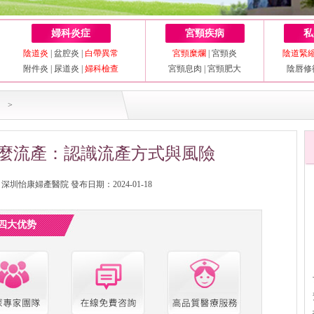
婦科炎症
宮頸疾病
私
陰道炎
|
盆腔炎
|
白帶異常
宮頸糜爛
|
宮頸炎
陰道緊
附件炎
|
尿道炎
|
婦科檢查
宮頸息肉
|
宮頸肥大
陰唇修
>
麼流產：認識流產方式與風險
圳怡康婦產醫院 發布日期：2024-01-18
四大优势