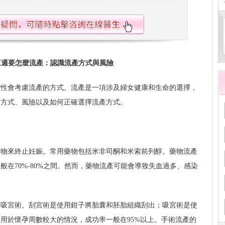
三週要怎麼流產：認識流產方式與風險
女性會考慮流產的方式。流產是一項涉及婦女健康和生命的選擇，
的方式、風險以及如何正確選擇流產方式。
藥物來終止妊娠。常用藥物包括米非司酮和米索前列醇。藥物流產
在70%-80%之間。然而，藥物流產可能會導致失血過多、感染
和吸宮術。刮宮術是使用鉗子將胎囊和胚胎組織刮出；吸宮術是使
用於懷孕周數較大的情況，成功率一般在95%以上。手術流產的