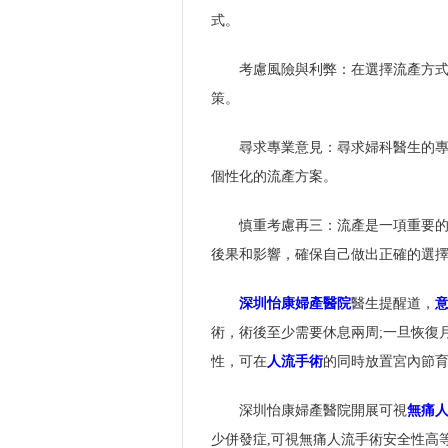
式。
考慮風險與利弊：在選擇流產方
策。
尋求專業意見：尋求婦科醫生的
個性化的流產方案。
慎重考慮再三：流產是一項重要
後果和影響，確保自己做出正確的選
深圳怡康婦產醫院
醫生提醒道，
術，術後至少需要休息兩周;一旦恢復
性，可在
人流手術
的同時放置宮內節
深圳怡康婦產醫院開展可視
無痛
少併發症,可視無痛人流手術安全性高