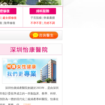
密修復
婦科疑難
縮
|
處女膜修復
子宮肌瘤
|
卵巢囊腫
復
|
陰蒂修復
不孕不育
|
月經不調
深圳怡康婦產醫院創建於2003年，是由深圳
市衛計委批準成立的一所集臨床、教學、科研、
預防為一體的現代化二級婦產專科醫院。怡康在
技術、服務、信......
[详细]