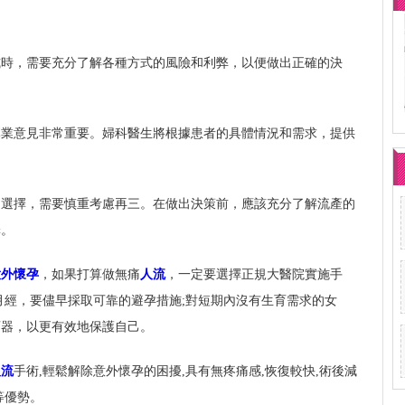
式時，需要充分了解各種方式的風險和利弊，以便做出正確的決
專業意見非常重要。婦科醫生將根據患者的具體情況和需求，提供
的選擇，需要慎重考慮再三。在做出決策前，應該充分了解流產的
擇。
意外懷孕
，如果打算做無痛
人流
，一定要選擇正規大醫院實施手
月經，要儘早採取可靠的避孕措施;對短期內沒有生育需求的女
育器，以更有效地保護自己。
人流
手術,輕鬆解除意外懷孕的困擾,具有無疼痛感,恢復較快,術後減
等優勢。