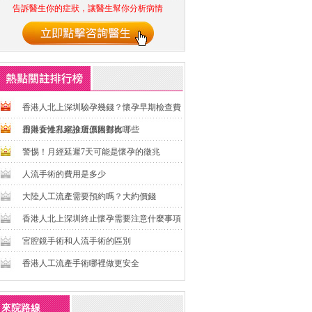
告訴醫生你的症狀，讓醫生幫你分析病情
香港人北上深圳驗孕幾錢？懷孕早期檢查費
用與香港私家診所價格對比
香港女性月經推遲原因都有哪些
警惕！月經延遲7天可能是懷孕的徵兆
人流手術的費用是多少
大陸人工流產需要預約嗎？大約價錢
香港人北上深圳終止懷孕需要注意什麼事項
宮腔鏡手術和人流手術的區別
香港人工流產手術哪裡做更安全
來院路線