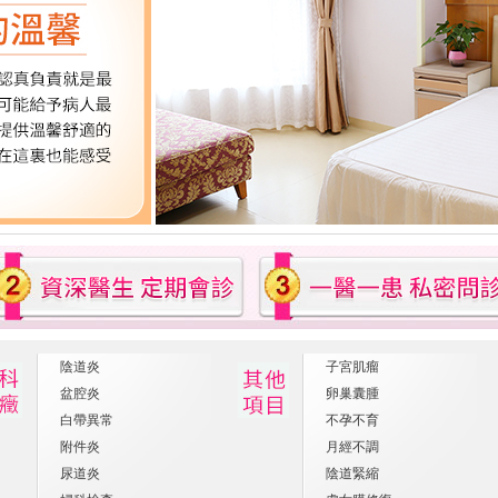
陰道炎
子宮肌瘤
盆腔炎
卵巢囊腫
白帶異常
不孕不育
附件炎
月經不調
尿道炎
陰道緊縮