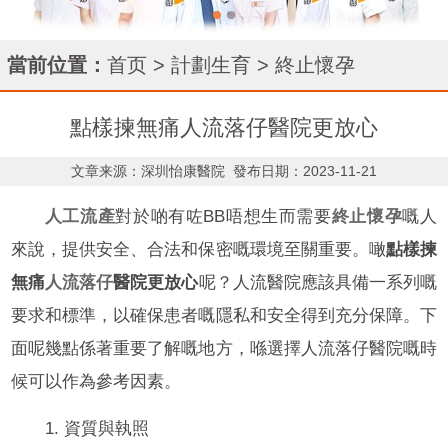
當前位置：
首页
>
計劃生育
>
終止懷孕
點樣揀無痛人流落仔醫院更放心
文章来源：深圳怡康醫院
發布日期：2023-11-21
人工流產
對於啲有咗BB唔想生而需要
終止懷孕
嘅人
來說，提供安全、合法和保密嘅環境至關重要。噉
點樣揀
無痛
人流
落仔
醫院更放心
呢？人流醫院應該具備一系列嘅
要求和標準，以確保患者嘅隱私和安全得到充分保障。下
面呢幾點係著重要了解嘅地方，喺選擇人流落仔醫院嘅時
候可以作為參考因素。
1. 資質與執照