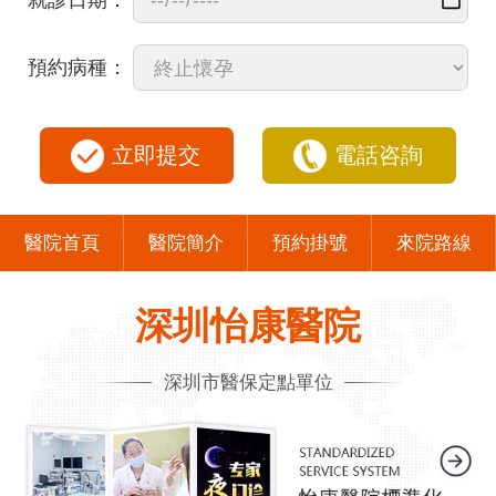
就診日期：
預約病種：
立即提交
電話咨詢
醫院首頁
醫院簡介
預約掛號
來院路線
深圳怡康醫院
深圳市醫保定點單位