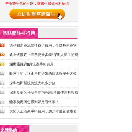
告訴醫生你的症狀，讓醫生幫你分析病情
懷孕初期藥流拿掉孩子費用，什麼時候藥物
終止懷孕好
北上大陸終止懷孕要幾多錢?深圳人流手術費
用與流程詳解
深圳羅湖2個月流產手術費用
吸宮手術：終止早期妊娠的快速與安全方式
深圳福田醫院藥流大概多少錢
深圳食藥落仔安全嗎?藥物流產最佳週數與風
險一次睇清
懷孕前兆：怎樣判斷是否懷孕？
大陸人工流產手術費用：2024年最新價格表
來院路線