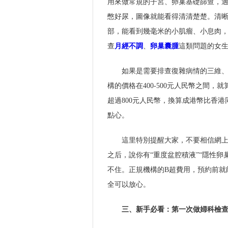
用來做常規的子宮、卵巢基礎篩查，
憋好尿，圖像就能看得清清楚楚。清
部，能看到幾毫米的小肌瘤、小息肉，公
查
月經不調
、
卵巢囊腫
這類問題的女生
如果是需要排查復雜病情的三維
構的價格在400-500元人民幣之間
超過800元人民幣，換算成港幣比香
點心。
這里特別提醒大家，不要相信網上
之后，說你有“重度盆腔積液”“隱性
不住。正規機構的B超費用，預約前就
全可以放心。
三、新手必看：第一次做婦科檢