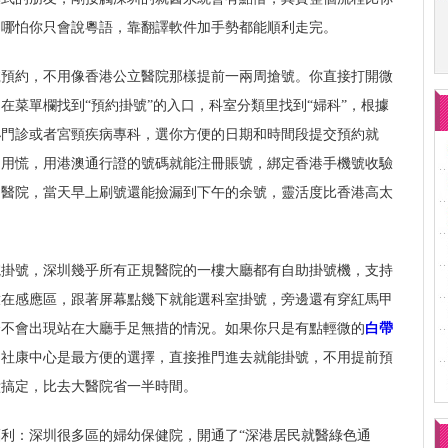
，哪怕你只會說粵語，靠翻譯軟件加手勢都能順利走完。
號預約，不用像香港公立醫院那樣提前一兩周搶號。你直接打開微
在菜單欄找到“預約掛號”的入口，科室分類里找到“婦科”，根據
泌門診或者宮頸疾病專科，選你方便的日期和時間段提交預約就
不用慌，用港澳通行證的號碼就能注冊賬號，綁定香港手機號收驗
甲醫院，當天早上刷號還能撿漏到下午的余號，靈活度比香港高太
院掛號，深圳幾乎所有正規醫院的一樓大廳都有自助掛號機，支持
放在感應區，跟著屏幕點幾下就能選科室掛號，旁邊還有穿紅馬甲
全不會出現站在大廳手足無措的情況。如果你只是有點輕微的
白帶
的社康中心是最方便的選擇，直接推門進去就能掛號，不用提前預
鐘搞定，比去大醫院省一半時間。
利：深圳很多區的婦幼保健院，開通了“深港居民就醫綠色通