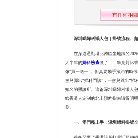
深圳睇婦科懶人包｜掛號流程、
在深港通勤堪比跨區坐地鐵的20
大半年的
婦科檢查
做了——畢竟對比
像“買一送一”。但真要動手預約的時
會兒彈出“婦科門診”，一會兒跳出“
知名的黑診所。這篇深圳睇婦科懶人
給香港人定制的北上預約指南講得明
發。
一、零門檻上手：深圳婦科掛號
很多習慣了香港診所打電話預約