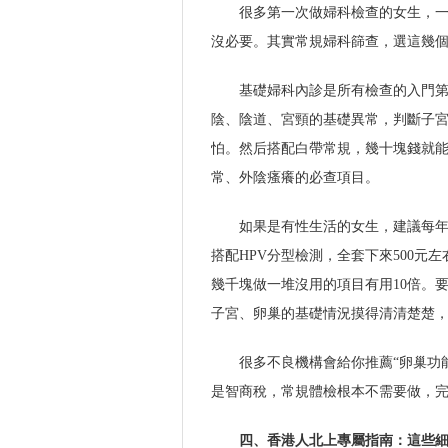
很多第一次做婦科檢查的女生，
沒必要。其實常規婦科篩查，選這幾
基礎婦科內診是所有檢查的入門
陰、陰道、宮頸的基礎異常，判斷子
怕。然后搭配白帶常規，幾十塊錢就
常、外陰瘙癢的必查項目。
如果是有性生活的女生，建議每年
搭配HPV分型檢測，全套下來500
幾千塊做一堆沒用的項目有用10倍。
子宮、卵巢的基礎情況摸得清清楚楚
很多不良機構會給你推薦“卵巢功
是智商稅，常規體檢根本不需要做，
四、香港人北上專屬指南：這些