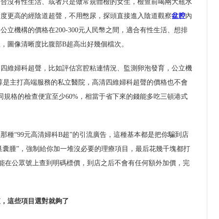
適合沒有性生活、或者只是做常規體檢的女生，檢查前喝兩大瓶水
晰度更高的經陰道超聲，不用憋尿，探頭直接進入陰道觀察
盆腔
內
立機構的價格在200-300元人民幣之間，適合有性生活、想排
，圖像清晰度比腹部B超高出好幾個檔次。
、四維婦科超聲，比如評估宮腔粘連情況、監測卵泡發育，公立機
，就算是主打高端服務的私立醫院，高清四維婦科超聲的價格也不會
港同規格的檢查便宜至少60%，相當于省下來的錢能多吃三頓港式
那種“99元高清婦科B超”的引流廣告，這種基本都是把你騙到店
卵巢囊腫”，強制給你加一堆沒必要的理療項目，最后花幾千塊都打
能在公眾號上查到明碼標價，到店之后不會有任何額外加價，完
查，這些項目選對就夠了