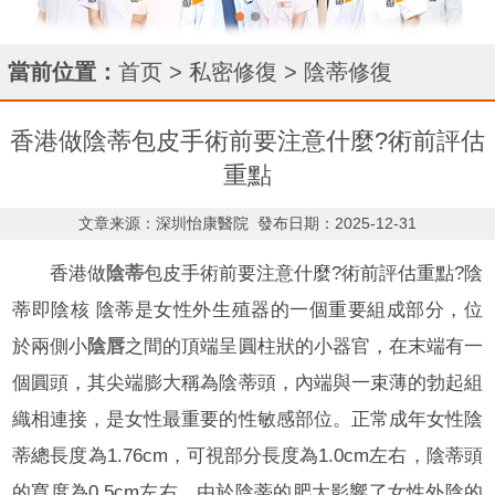
當前位置：
首页
>
私密修復
>
陰蒂修復
香港做陰蒂包皮手術前要注意什麼?術前評估
重點
文章来源：深圳怡康醫院
發布日期：2025-12-31
香港做
陰蒂
包皮手術前要注意什麼?術前評估重點?陰
蒂即陰核 陰蒂是女性外生殖器的一個重要組成部分，位
於兩側小
陰唇
之間的頂端呈圓柱狀的小器官，在末端有一
個圓頭，其尖端膨大稱為陰蒂頭，內端與一束薄的勃起組
織相連接，是女性最重要的性敏感部位。正常成年女性陰
蒂總長度為1.76cm，可視部分長度為1.0cm左右，陰蒂頭
的寬度為0.5cm左右。由於陰蒂的肥大影響了女性外陰的