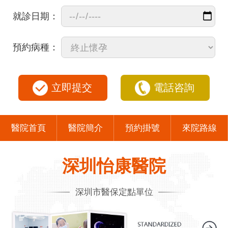
就診日期：
預約病種：
立即提交
電話咨詢
醫院首頁
醫院簡介
預約掛號
來院路線
深圳怡康醫院
深圳市醫保定點單位