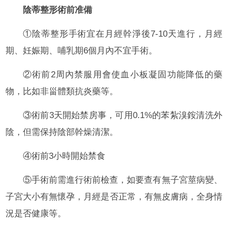
陰蒂整形術前准備
①陰蒂整形手術宜在月經幹淨後7-10天進行，月經
期、妊娠期、哺乳期6個月內不宜手術。
②術前2周內禁服用會使血小板凝固功能降低的藥
物，比如非甾體類抗炎藥等。
③術前3天開始禁房事，可用0.1%的苯紮溴銨清洗外
陰，但需保持陰部幹燥清潔。
④術前3小時開始禁食
⑤手術前需進行術前檢查，如要查有無子宮莖病變、
子宮大小有無懷孕，月經是否正常，有無皮膚病，全身情
況是否健康等。