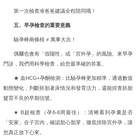
第一次檢查准爸爸建議全程陪同哦！
五、早孕檢查的重要意義
驗孕棒兩條槓 ≠ 萬事大吉！
偶爾也會有「假陽性」或「宮外孕」的風險。來早孕
門診，我們用科學檢查，給您最準確的答案。
★ 血HCG+孕酮檢測：比驗孕棒更加精準，通過數值
動態變化，判斷胚胎著床情況和發育活力，還能排查胚胎
髮育不良的早期信號。
★ B超檢查（孕6-8周最佳）：清晰看到孕囊是否
「安家」在子宮內，確認胎心胎芽，徹底排除宮外孕，讓
您真正放下心來。