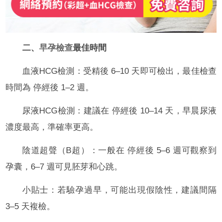
二、
早孕檢查
最佳時間
血液HCG檢測：受精後 6–10 天即可檢出，最佳檢查
時間為 停經後 1–2 週。
尿液HCG檢測：建議在 停經後 10–14 天，早晨尿液
濃度最高，準確率更高。
陰道超聲（B超）：一般在 停經後 5–6 週可觀察到
孕囊，6–7 週可見胚芽和心跳。
小貼士：若驗孕過早，可能出現假陰性，建議間隔
3–5 天複檢。