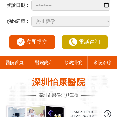
就診日期：
預約病種：
立即提交
電話咨詢
醫院首頁
醫院簡介
預約掛號
來院路線
深圳怡康醫院
深圳市醫保定點單位