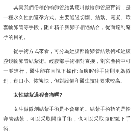
其實我們俗稱的輸卵管結紮應叫做輸卵管絕育術，是
一種永久性的避孕方式。主要通過切斷、結紮、電凝、環
套輸卵管等手段，阻止精子與卵子相遇結合，從而達到避
孕的目的。
從手術方式來看，可分為經腹部輸卵管結紮術和經腹
腔鏡輸卵管結紮術。經腹部手術相對直接，剖宮產術中可
一並進行，醫生能在直視下操作;而腹腔鏡手術則更為微
創，創口小、恢複快，但對設備和醫生技術要求較高。
女性結紮過程會痛嗎?
女生做微創結紮手術是不會痛的。結紮手術指的是輸
卵管結紮，可以采取開腹手術，也可以采取腹腔鏡下手
術。