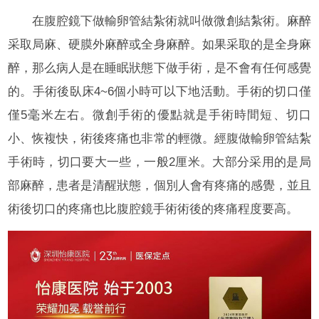
在腹腔鏡下做輸卵管結紮術就叫做微創結紮術。麻醉
采取局麻、硬膜外麻醉或全身麻醉。如果采取的是全身麻
醉，那么病人是在睡眠狀態下做手術，是不會有任何感覺
的。手術後臥床4~6個小時可以下地活動。手術的切口僅
僅5毫米左右。微創手術的優點就是手術時間短、切口
小、恢複快，術後疼痛也非常的輕微。經腹做輸卵管結紮
手術時，切口要大一些，一般2厘米。大部分采用的是局
部麻醉，患者是清醒狀態，個別人會有疼痛的感覺，並且
術後切口的疼痛也比腹腔鏡手術術後的疼痛程度要高。