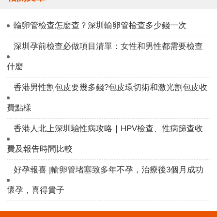
輸卵管檢查怎麼查？深圳輸卵管檢查多少錢一次
深圳孕前檢查必做項目清單：女性和男性都需要檢查
什麼
香港男性割包皮要幾多錢?包皮環切術和激光割包皮收
費點樣
香港人北上深圳驗性病攻略｜HPV檢查、性病篩查收
費及報告時間比較
好孕報喜 |輸卵管堵塞致多年不孕，治療後3個月成功
懷孕，喜得貴子