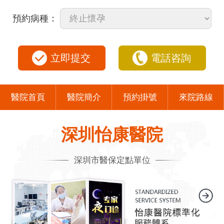
預約病種：
立即提交
電話咨詢
醫院首頁
醫院簡介
預約掛號
來院路線
深圳怡康醫院
深圳市醫保定點單位