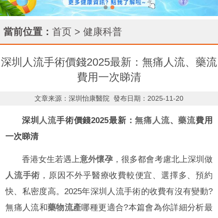
當前位置：
首页
>
健康科普
深圳人流手術價錢2025最新：無痛人流、藥流
費用一次睇清
文章来源：深圳怡康醫院
發布日期：2025-11-20
深圳
人流
手術價錢2025最新：
無痛人流
、
藥流
費用
一次睇清
香港女生若遇上
意外懷孕
，很多都會考慮北上深圳做
人流手術
，原因不外乎醫療收費較便宜、選擇多、預約
快、私密度高。2025年深圳人流手術的收費有沒有變動?
無痛人流和
藥物流產
哪種更適合?本篇會為你詳細分析最