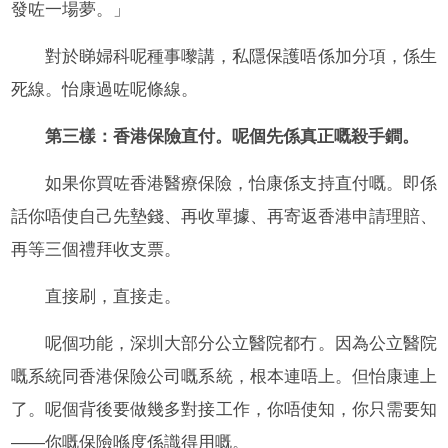
發咗一場夢。」
對於睇婦科呢種事嚟講，私隱保護唔係加分項，係生
死線。怡康過咗呢條線。
第三樣：香港保險直付。呢個先係真正嘅殺手鐧。
如果你買咗香港醫療保險，怡康係支持直付嘅。即係
話你唔使自己先墊錢、再收單據、再寄返香港申請理賠、
再等三個禮拜收支票。
直接刷，直接走。
呢個功能，深圳大部分公立醫院都冇。因為公立醫院
嘅系統同香港保險公司嘅系統，根本連唔上。但怡康連上
了。呢個背後要做幾多對接工作，你唔使知，你只需要知
——你嘅保險喺度係識得用嘅。