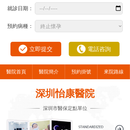
就診日期：
預約病種：
立即提交
電話咨詢
醫院首頁
醫院簡介
預約掛號
來院路線
深圳怡康醫院
深圳市醫保定點單位