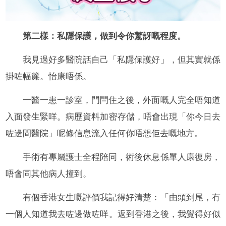
第二樣：私隱保護，做到令你驚訝嘅程度。
我見過好多醫院話自己「私隱保護好」，但其實就係
掛咗幅簾。怡康唔係。
一醫一患一診室，門閂住之後，外面嘅人完全唔知道
入面發生緊咩。病歷資料加密存儲，唔會出現「你今日去
咗邊間醫院」呢條信息流入任何你唔想佢去嘅地方。
手術有專屬護士全程陪同，術後休息係單人康復房，
唔會同其他病人撞到。
有個香港女生嘅評價我記得好清楚：「由頭到尾，冇
一個人知道我去咗邊做咗咩。返到香港之後，我覺得好似