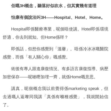
佢嘅3H概念，聽落好似吹水，但其實幾有道理
怡康有個說法叫3H——Hospital、Hotel、Home。
Hospital即係醫療專業，呢個唔使講。Hotel即係環境
舒適，你去到就知。但Home係咩？
即係話，佢想你感覺到「溫馨」。唔係冷冰冰嘅醫院
感覺，而係「有人關心你」嘅感覺。
術後有專人跟進康復情況、有多語言康復指導、病歷
加密保存——呢啲嘢加埋一齊，就係Home嘅意思。
講真，呢個概念我以前覺得係marketing speak，但
去過嘅人返嚟同我講「真係有嗰種感覺」，我就開始信
了。