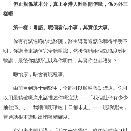
但正規係基本分，真正令港人離唔開佢嘅，係另外三
樣嘢
第一樣：粵語。呢個看似小事，其實係大事。
你有冇試過喺內地醫院，醫生講普通話你聽得半明不
明，你講廣東話佢完全聽唔識，然後你哋兩個就喺度雞同
鴨講，最後你點頭佢以為你明白，其實你乜都唔知？
喺怡康，唔會有呢種事。
由前台到護士到醫生，全部可以順暢粵語溝通。你可
以用最精確嘅廣東話描述你嘅症狀——「我個肚仔有少少
抽住痛」、「我嗰個嘢嚟咗十日都未走」——呢啲說法，
普通話根本講唔出嗰種精確度。
有個患者同我講：「我第一次覺得，喺內地睇病可以