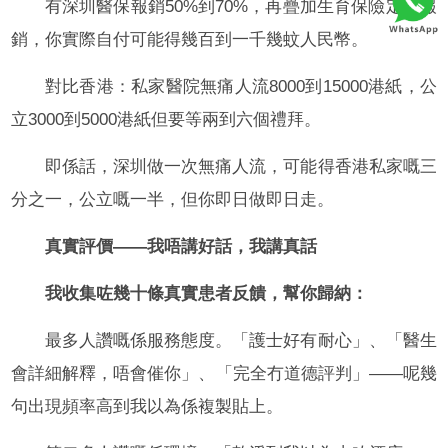
有深圳醫保報銷50%到70%，再疊加生育保險定額報
銷，你實際自付可能得幾百到一千幾蚊人民幣。
對比香港：私家醫院無痛人流8000到15000港紙，公
立3000到5000港紙但要等兩到六個禮拜。
即係話，深圳做一次無痛人流，可能得香港私家嘅三
分之一，公立嘅一半，但你即日做即日走。
真實評價——我唔講好話，我講真話
我收集咗幾十條真實患者反饋，幫你歸納：
最多人讚嘅係服務態度。「護士好有耐心」、「醫生
會詳細解釋，唔會催你」、「完全冇道德評判」——呢幾
句出現頻率高到我以為係複製貼上。