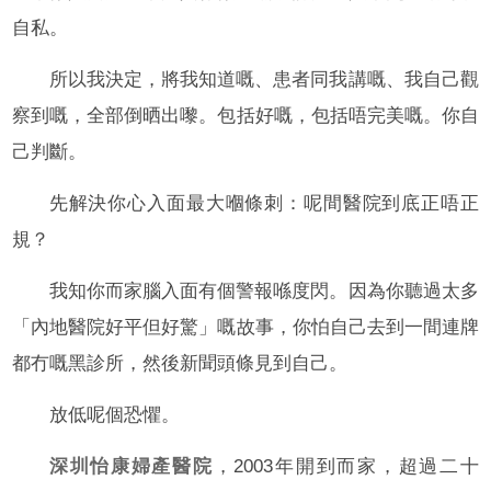
自私。
所以我決定，將我知道嘅、患者同我講嘅、我自己觀
察到嘅，全部倒晒出嚟。包括好嘅，包括唔完美嘅。你自
己判斷。
先解決你心入面最大嗰條刺：呢間醫院到底正唔正
規？
我知你而家腦入面有個警報喺度閃。因為你聽過太多
「內地醫院好平但好驚」嘅故事，你怕自己去到一間連牌
都冇嘅黑診所，然後新聞頭條見到自己。
放低呢個恐懼。
深圳怡康婦產醫院
，2003年開到而家，超過二十