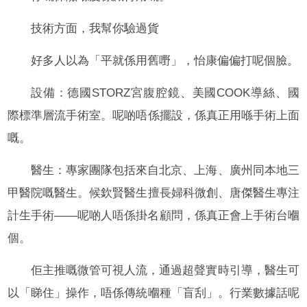
技術方面，我幫你驗過貨
好多人以為「平就係用舊嘢」，怡康偏偏打呢個臉。
設備：德國STORZ宮腹腔鏡、美國COOK導絲、國
際標準層流手術室。呢啲唔係擺設，係真正用喺手術上面
嘅。
醫生：專家團隊包括來自北京、上海、廣州同本地三
甲醫院嘅醫生。候欽賢醫生擅長婦科微創、唐傑醫生專注
計生手術——呢啲人唔係掛名顧問，係真正會上手術台嗰
個。
佢主推嘅微管可視人流，通過超聲實時引導，醫生可
以「睇住」操作，唔係傳統嗰種「盲刮」。行業數據話呢