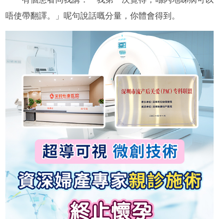
唔使帶翻譯。」呢句說話嘅分量，你體會得到。