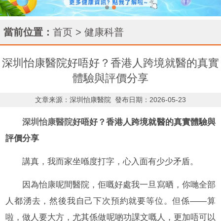
當前位置：
首页
>
健康科普
深圳怡康醫院好唔好？香港人跨境就醫的真實
體驗與評價分享
文章来源：深圳怡康醫院
發布日期：2026-05-23
深圳怡康醫院
好唔好？香港人跨境就醫的真實體驗與
評價分享
講真，我而家坐喺度打字，心入面有少少矛盾。
因為怡康呢間醫院，佢嘅好處我一旦寫晒，你哋全部
人都湧去，然後我自己下次預約就要等位。但係——算
啦，做人要大方，尤其係做呢啲功課文嘅人，更加唔可以