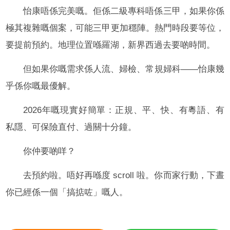
怡康唔係完美嘅。佢係二級專科唔係三甲，如果你係
極其複雜嘅個案，可能三甲更加穩陣。熱門時段要等位，
要提前預約。地理位置喺羅湖，新界西過去要啲時間。
但如果你嘅需求係人流、婦檢、常規婦科——怡康幾
乎係你嘅最優解。
2026年嘅現實好簡單：正規、平、快、有粵語、有
私隱、可保險直付、過關十分鐘。
你仲要啲咩？
去預約啦。唔好再喺度 scroll 啦。你而家行動，下晝
你已經係一個「搞掂咗」嘅人。