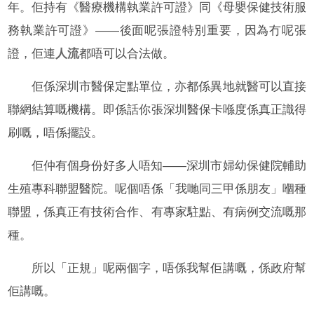
年。佢持有《醫療機構執業許可證》同《母嬰保健技術服
務執業許可證》——後面呢張證特別重要，因為冇呢張
證，佢連
人流
都唔可以合法做。
佢係深圳市醫保定點單位，亦都係異地就醫可以直接
聯網結算嘅機構。即係話你張深圳醫保卡喺度係真正識得
刷嘅，唔係擺設。
佢仲有個身份好多人唔知——深圳市婦幼保健院輔助
生殖專科聯盟醫院。呢個唔係「我哋同三甲係朋友」嗰種
聯盟，係真正有技術合作、有專家駐點、有病例交流嘅那
種。
所以「正規」呢兩個字，唔係我幫佢講嘅，係政府幫
佢講嘅。