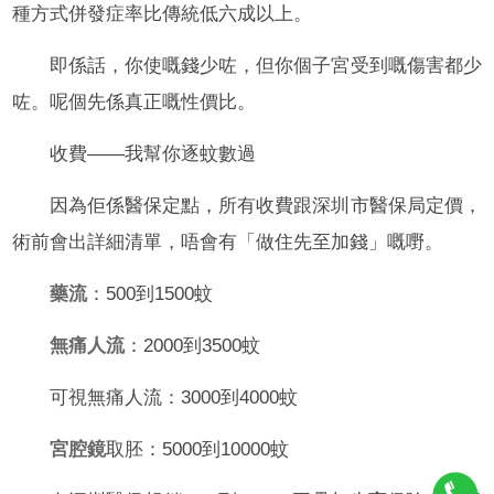
種方式併發症率比傳統低六成以上。
即係話，你使嘅錢少咗，但你個子宮受到嘅傷害都少
咗。呢個先係真正嘅性價比。
收費——我幫你逐蚊數過
因為佢係醫保定點，所有收費跟深圳市醫保局定價，
術前會出詳細清單，唔會有「做住先至加錢」嘅嘢。
藥流
：500到1500蚊
無痛人流
：2000到3500蚊
可視無痛人流：3000到4000蚊
宮腔鏡
取胚：5000到10000蚊