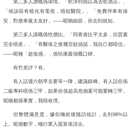
第二多人讚嘅係環境。「乾淨到我以為去咗酒店」、
「候診區有梳化有電視，唔似醫院」、「免費停車有保
安，對揸車黨太友好」——呢啲細節，你去到就知。
第三多人講嘅係性價比。「同香港比平太多，但質素
完全唔差」、「有醫保之後幾百蚊搞掂，我自己都唔信」
——呢種「超值感」，係怡康最強嘅口碑。
有冇差評？有。
有人話週六朝早去要等一陣，建議錯峰。有人話佢係
二級專科唔係三甲，如果你係超高危個案可能要轉三甲。
呢啲都係事實，我唔收埋。
但整體滿意度，據佢哋術後隨訪統計，去到98%以
上。呢個數字，喺行業入面算係頂尖。