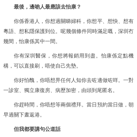
最後，邊啲人最應該去怡康？
你係香港人，你想過關睇婦科，你想平、想快、想有
粵語、想私隱保護到位。呢幾個條件同時滿足嘅，深圳冇
幾間，怡康係其中一間。
你有深圳醫保，你想將報銷用到盡。怡康係定點機
構，可以直接刷，唔使自己先墊。
你好怕醜，你唔想畀任何人知你去咗邊做咗咩。一對
一診室、獨立康復房、病歷加密，由頭到尾匿名。
你趕時間，你唔想等兩個禮拜。當日預約當日做，朝
早過關下晝返港。
但我都要講句公道話