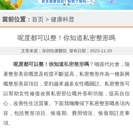
當前位置：
首页
>
健康科普
呢度都可以整！你知道私密整形嗎
文章来源：深圳怡康醫院
發布日期：2023-11-20
呢度都可以整！你知道
私密整形
嗎
？喺當代社會，隨
著整形美容嘅普及程度不斷提高，私密整形作為一種新興
嘅整形美容項目，受到越來越多女性嘅關註。私密整形可
以幫助女性修復改善私密部位嘅外形和功能，提高自信
心，改善性生活質量。下面我哋嚟傾下私密整形嘅各項內
容，包括整形項目、恢復期、費用情況、恢復期註意事
項。