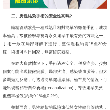
二、男性結紮手術的安全性高嗎?
輸精管結紮是一種成熟且相對簡單的微創手術，成功
率極高，常被醫學界視為永久避孕中最有效的方法之一。
手術一般在局部麻醉下進行，整個過程約需15至30分
鐘，術後可即日回家，無需留院觀察。
在絕大多數情況下，手術過程安全、併發症少。少數
個案可能出現輕微瘀腫、局部疼痛、感染或血腫等，但大
多屬短期反應，可透過簡單處理緩解。極罕見的情況下可
能出現輸精管自然再通(recanalization)，導致避孕失效，
但機率極低(約為0.1%至0.2%)。
整體而言，男性結紮的風險遠低於女性輸卵管結紮，