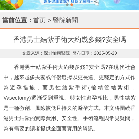
當前位置：
首页
>
醫院新聞
香港男士結紮手術大約幾多錢?安全嗎
文章来源：深圳怡康醫院
發布日期：2025-05-29
香港男士結紮手術大約幾多錢?安全嗎?在現代社會
中，越來越多夫妻或伴侶選擇以更長遠、更穩定的方式作
為避孕措施，而男性結紮手術(輸精管結紮術，
Vasectomy)逐漸受到重視。與女性避孕相比，男性結紮
是一種微創、風險較低且持久的避孕方式。本文將圍繞香
港男士結紮的實際費用、安全性、手術流程與常見疑問，
為有需要的讀者提供全面而實用的資訊。