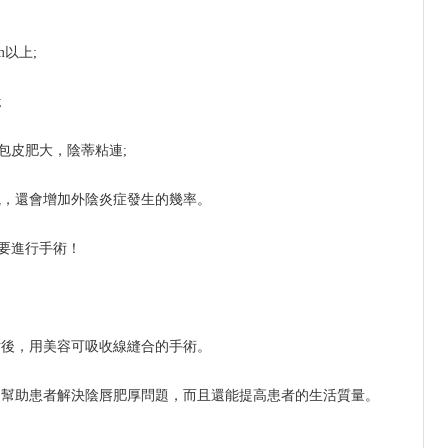
m以上;
;
包皮肥大，陰蒂粘連;
觀，還會增加外陰炎症發生的幾率。
必要進行手術！
唇後，用美容可吸收線縫合的手術。
夠幫助患者解決陰唇肥厚問題，而且還能提高患者的生活質量。