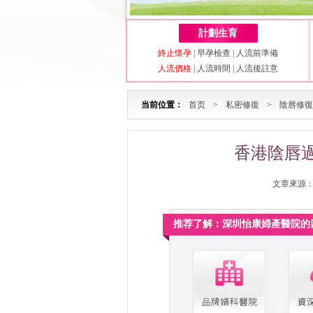
計劃生育
終止懷孕
|
早孕檢查
|
人流前準備
人流價格
|
人流時間
|
人流後註意
当前位置：
首页
>
私密修復
>
陰唇修復
香港陰唇
文章來源：深
推荐了解：深圳怡康婦產醫院的