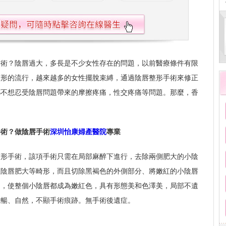
手術？陰唇過大，多長是不少女性存在的問題，以前醫療條件有限
整形的流行，越來越多的女性擺脫束縛，通過陰唇整形手術來修正
都不想忍受陰唇問題帶來的摩擦疼痛，性交疼痛等問題。那麼，香
手術？做陰唇手術
深圳怡康婦產醫院
專業
整形手術，該項手術只需在局部麻醉下進行，去除兩側肥大的小陰
正陰唇肥大等畸形，而且切除黑褐色的外側部分、將嫩紅的小陰唇
側，使整個小陰唇都成為嫩紅色，具有形態美和色澤美，局部不遺
流暢、自然，不顯手術痕跡。無手術後遺症。