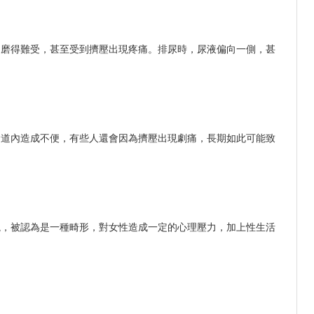
處磨得難受，甚至受到擠壓出現疼痛。排尿時，尿液偏向一側，甚
陰道內造成不便，有些人還會因為擠壓出現劇痛，長期如此可能致
觀，被認為是一種畸形，對女性造成一定的心理壓力，加上性生活