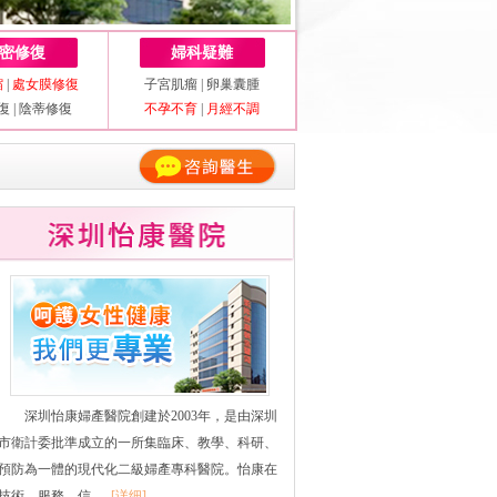
密修復
婦科疑難
縮
|
處女膜修復
子宮肌瘤
|
卵巢囊腫
復
|
陰蒂修復
不孕不育
|
月經不調
深圳怡康婦產醫院創建於2003年，是由深圳
市衛計委批準成立的一所集臨床、教學、科研、
預防為一體的現代化二級婦產專科醫院。怡康在
技術、服務、信......
[详细]