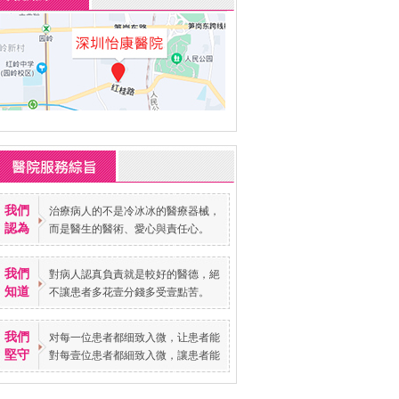
我們
治療病人的不是冷冰冰的醫療器械，
認為
而是醫生的醫術、愛心與責任心。
我們
對病人認真負責就是較好的醫德，絕
知道
不讓患者多花壹分錢多受壹點苦。
我們
对每一位患者都细致入微，让患者能
堅守
對每壹位患者都細致入微，讓患者能