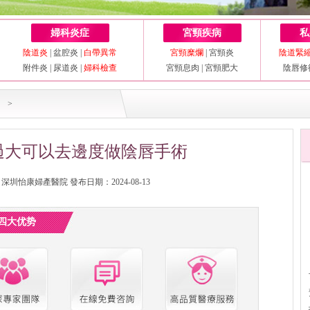
婦科炎症
宮頸疾病
私
陰道炎
|
盆腔炎
|
白帶異常
宮頸糜爛
|
宮頸炎
陰道緊
附件炎
|
尿道炎
|
婦科檢查
宮頸息肉
|
宮頸肥大
陰唇修
>
過大可以去邊度做陰唇手術
圳怡康婦產醫院 發布日期：2024-08-13
四大优势