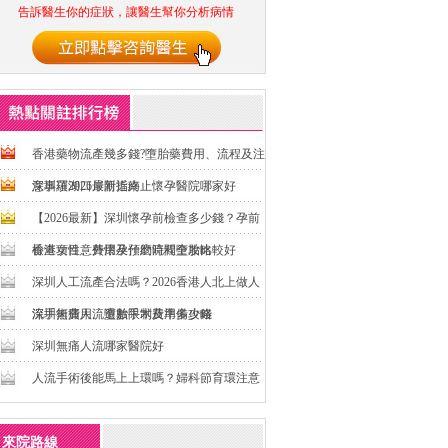
告訴醫生你的症狀，讓醫生幫你分析病情
香港藥物流產幾多錢?墮胎藥費用、流程及注
意事項2026最新指南
深圳羅湖口岸附近終止懷孕醫院哪家好
【2026最新】深圳懷孕前檢查多少錢？孕前
檢查項目、費用及預約流程全攻略
香港女性意外懷孕什麼時間墮胎比較好
深圳人工流產合法嗎？2026香港人北上做人
流手術費用、週數限制及準備攻略
深圳無痛人流墮胎手术費用多少錢
深圳無痛人流哪家醫院好
人流手術後能馬上上環嗎？婦科節育環注意
事項
來院路線