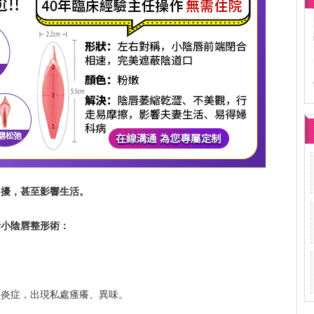
困擾，甚至影響生活。
行小陰唇整形術：
科炎症，出現私處瘙癢、異味。