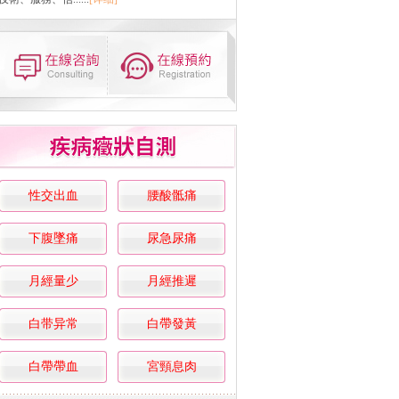
性交出血
腰酸骶痛
下腹墜痛
尿急尿痛
月經量少
月經推遲
白带异常
白帶發黃
白帶帶血
宮頸息肉