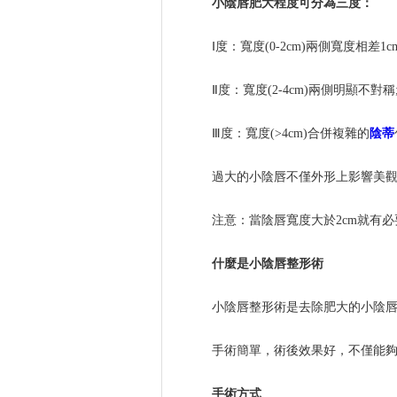
小陰唇肥大程度可分為三度：
Ⅰ度：寬度(0-2cm)兩側寬度相差1c
Ⅱ度：寬度(2-4cm)兩側明顯不對稱
Ⅲ度：寬度(>4cm)合併複雜的
陰蒂
過大的小陰唇不僅外形上影響美
注意：當陰唇寬度大於2cm就有
什麼是小陰唇整形術
小陰唇整形術是去除肥大的小陰
手術簡單，術後效果好，不僅能
手術方式