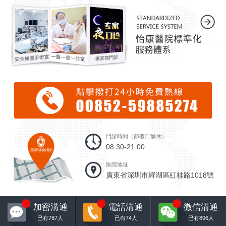
門診時間（節假日無休）
08:30-21:00
医院地址
廣東省深圳市羅湖區紅桂路1018號
1
2
5
加密溝通
電話溝通
微信溝通
已有
787
人
已有
74
人
已有
896
人