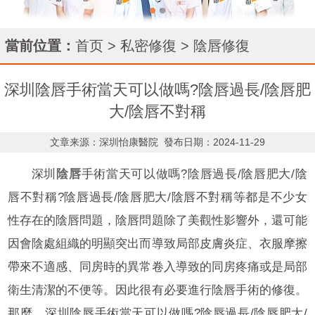
當前位置：
首页
>
私密修復
>
陰唇修復
深圳陰唇手術當天可以做嗎?陰唇過長/陰唇肥
大/陰唇不對稱
文章来源：深圳怡康醫院
發布日期：2024-11-29
深圳
陰唇
手術當天可以做嗎?陰唇過長/陰唇肥大/陰
唇不對稱?陰唇過長/陰唇肥大/陰唇不對稱等都是不少女
性存在的陰唇問題，陰唇問題除了美觀性影響外，還可能
因會陰處組織的明顯突出而導致局部皮膚炎症、衣服摩擦
帶來不適感、同房時的異常卷入導致的同房疼痛或是局部
衛生清潔的不便等。因此很有必要進行陰唇手術的修復。
那麼，深圳陰唇手術當天可以做嗎?陰唇過長/陰唇肥大/