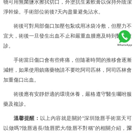
物可用無菌鹽水擦拭切口，外塗抗生素軟膏以保持外陰潔
淨幹燥。手術部位術後7天內盡量避免沾水。
術後可對局部傷口加壓包紮或用冰袋冷敷，但壓力不
宜大，術後一旦發生出血不止和嚴重血腫應及時到醫院複
診。
手術當日傷口會有些疼痛，但隨著時間的推移會逐漸
減輕，如果使用鎮痛藥物請不要吃阿司匹林，阿司匹林會
加重傷口出血。
術後應有安靜舒適的環境休養，嚴格遵守醫生囑咐服
藥及複診。
溫馨提醒：
以上內容就是關於“深圳陰唇手術當天可
以做嗎?陰唇過長/陰唇肥大/陰唇不對稱”的相關介紹，
深