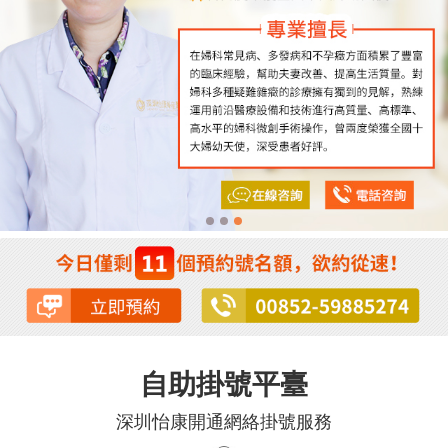
自助掛號平臺
深圳怡康開通網絡掛號服務