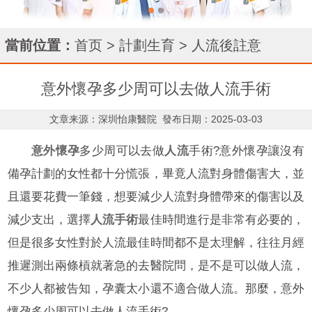
當前位置：
首页
>
計劃生育
>
人流後註意
意外懷孕多少周可以去做人流手術
文章来源：深圳怡康醫院
發布日期：2025-03-03
意外懷孕
多少周可以去做
人流
手術?意外懷孕讓沒有
備孕計劃的女性都十分慌張，畢竟人流對身體傷害大，並
且還要花費一筆錢，想要減少人流對身體帶來的傷害以及
減少支出，選擇
人流手術
最佳時間進行是非常有必要的，
但是很多女性對於人流最佳時間都不是太理解，往往月經
推遲測出兩條槓就著急的去醫院問，是不是可以做人流，
不少人都被告知，孕囊太小還不適合做人流。那麼，意外
懷孕多少周可以去做人流手術?