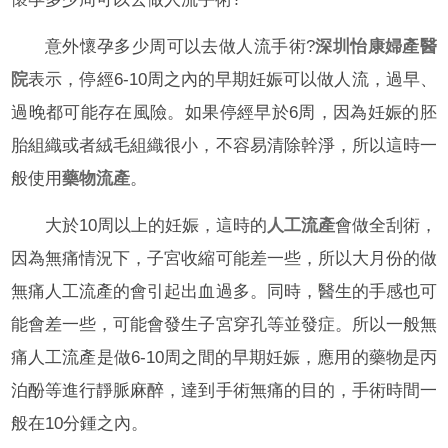
意外懷孕多少周可以去做人流手術?
深圳怡康婦產醫
院
表示，停經6-10周之內的早期妊娠可以做人流，過早、
過晚都可能存在風險。如果停經早於6周，因為妊娠的胚
胎組織或者絨毛組織很小，不容易清除幹淨，所以這時一
般使用
藥物流產
。
大於10周以上的妊娠，這時的
人工流產
會做全刮術，
因為無痛情況下，子宮收縮可能差一些，所以大月份的做
無痛人工流產的會引起出血過多。同時，醫生的手感也可
能會差一些，可能會發生子宮穿孔等並發症。所以一般無
痛人工流產是做6-10周之間的早期妊娠，應用的藥物是丙
泊酚等進行靜脈麻醉，達到手術無痛的目的，手術時間一
般在10分鍾之內。