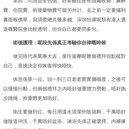
第四，問清楚全包價。好多醫院會有隱藏收費，麻醉
費、住院費、術後藥物費可能另外計。去之前一定要攞到
書面報價單，寫清楚總共幾多錢。深圳怡康呢類有港人通
道嘅醫院會比較透明，但你自己都要問多句。
術後護理：呢段先係真正考驗你自律嘅時候
做完唔代表萬事大吉，接住落嚟呢幾個禮拜你點樣對
自己，直接決定你恢復得快唔快。
休息係第一位。頭一到三日老老實實攤喺度，之後可
以慢慢行動，但兩個禮拜之內唔好做重體力勞動，唔好跑
步跳绳，拎重嘢更加唔好。
衛生要做到位。每日用溫水清潔外陰就夠，千萬唔好
做陰道沖洗，千萬唔好盆浴。淋浴先係正確選擇。內褲揀