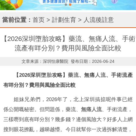
當前位置：
首页
>
計劃生育
>
人流後註意
【2026深圳墮胎攻略】藥流、無痛人流、手術
流產有咩分別？費用與風險全面比較
文章来源：深圳怡康醫院
發布日期：2026-06-24
【2026深圳
墮胎
攻略】
藥流
、無痛
人流
、手術流產
有咩分別？費用與風險全面比較
姐妹兄弟們，2026年了，北上深圳搞掂呢件事已經
係公開嘅秘密。但問題係，藥流、
無痛人流
、手術流產，
三樣嘢到底有咩分別？幾多錢？邊個風險大？好多人上網
搜到眼花撩亂，越睇越懵。今日就幫你一次過拆解清楚，