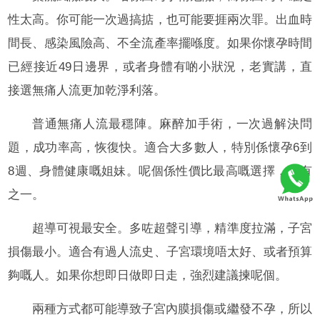
性太高。你可能一次過搞掂，也可能要捱兩次罪。出血時
間長、感染風險高、不全流產率擺喺度。如果你懷孕時間
已經接近49日邊界，或者身體有啲小狀況，老實講，直
接選無痛人流更加乾淨利落。
普通無痛人流最穩陣。麻醉加手術，一次過解決問
題，成功率高，恢復快。適合大多數人，特別係懷孕6到
8週、身體健康嘅姐妹。呢個係性價比最高嘅選擇，冇有
之一。
超導可視最安全。多咗超聲引導，精準度拉滿，子宮
損傷最小。適合有過人流史、子宮環境唔太好、或者預算
夠嘅人。如果你想即日做即日走，強烈建議揀呢個。
兩種方式都可能導致子宮內膜損傷或繼發不孕，所以