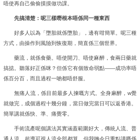
唔使再自己偷偷摸摸做功課。
先搞清楚：呢三樣嘢根本唔係同一種東西
好多人以為「墮胎就係墮胎」，邊有咁簡單。呢三種
方式，由操作到風險到恢復期，簡直係三個世界。
藥流，就係食藥。唔使開刀、唔使麻醉，食兩日藥就
搞掂。聽落好正係咪？但係它有個致命弱點——成功率唔
係百分百，而且過程一啲都唔舒服。
無痛人流，係目前最多人揀嘅方式。全身麻醉，w覺
就做完，成個過程十幾分鐘，當日做完當日可以返香港。
簡單講就係快、準、痛覺零。
手術流產呢個講法其實涵蓋範圍好大，傳統人流、普
通人流、超導可視人流全部都算。但我哋今日重點講嘅係