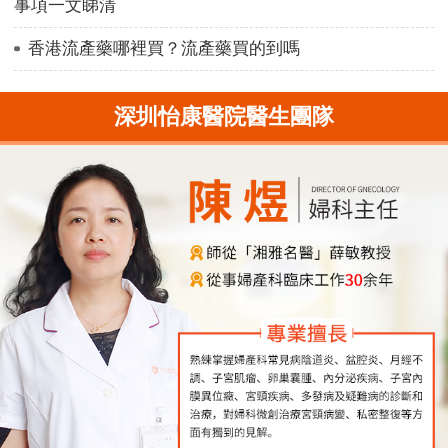
事項一文睇清
香港流產藥哪裡買？流產藥買的到嗎
深圳怡康醫院醫生團隊