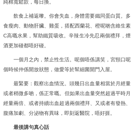
純棉寬鬆款，每日換。
飲食上補返嚟。你會失血，身體需要鐵同蛋白質。多
食瘦肉、動物肝臟、雞蛋，搭配西蘭花、橙呢啲含維生素
C高嘅水果，幫助鐵質吸收。辛辣生冷先忍兩個禮拜，煙
酒更加碰都唔好碰。
一個月之內，禁止性生活。呢個唔係講笑，宮頸口呢
個時候仲係開放狀態，做愛等於幫細菌開門入屋。
最緊要：觀察出血情況。頭幾日出血量相當於月經量
或者稍微多啲，係正常嘅。但如果出血量突然超過平時月
經量兩倍、或者持續出血超過兩個禮拜、又或者有發熱、
腹痛加劇、分泌物有異味，即刻返醫院，唔好捱。
最後講句真心話