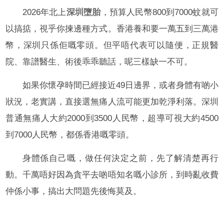
2026年北上
深圳墮胎
，預算人民幣800到7000蚊就可
以搞掂，視乎你揀邊種方式。香港養和要一萬五到三萬港
幣，深圳只係佢嘅零頭。但平唔代表可以隨便，正規醫
院、靠譜醫生、術後乖乖聽話，呢三樣缺一不可。
如果你懷孕時間已經接近49日邊界，或者身體有啲小
狀況，老實講，直接選無痛人流可能更加乾淨利落。深圳
普通無痛人大約2000到3500人民幣，超導可視大約4500
到7000人民幣，都係香港嘅零頭。
身體係自己嘅，做任何決定之前，先了解清楚再行
動。千萬唔好因為貪平去啲唔知名嘅小診所，到時亂收費
仲係小事，搞出大問題先後悔莫及。