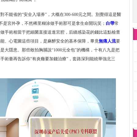
不能省的“安全入場券”，大概在300-600元之間。別覺得這是醫
不是宮外孕，不然稀里糊涂做手術那可是拿生命開玩笑；
白帶
常
癥做手術相當于把細菌直接送進宮腔，后續感染花的錢比這點檢查
功能、心電圖這些項目，是麻醉安全的基本保障，畢竟
無痛人流
要
大隱患。那些敢拍胸脯說“1000元全包”的機構，十有八九是把
手術臺再告訴你“有炎癥要加錢治療”，套路深到能繞華強北三