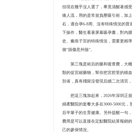
但現在幾乎沒人選了，畢竟清醒著感
痛人流，用的是常規負壓吸引術，加上
右，適合孕6-8周、沒有特殊情況的
下操作，醫生看著屏幕吸孕囊，對內膜的
史、瘢痕子宮的特殊情況，需要更精
個“損傷意外險”。
第三塊是術后的藥和復查費，大概在
類的促宮縮藥物，幫你把宮腔里的積血
別省，真有殘留沒發現后續二次清宮
把這三塊加起來，2026年深圳正規
婦產醫院的套餐大多在3000-5000
后半輩子的生育健康。另外提醒一句
費用是可以直接在定點醫院結算報銷的
己的參保情況。