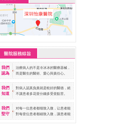
我們
治療病人的不是冷冰冰的醫療器械，
認為
而是醫生的醫術、愛心與責任心。
我們
對病人認真負責就是較好的醫德，絕
知道
不讓患者多花壹分錢多受壹點苦。
我們
对每一位患者都细致入微，让患者能
堅守
對每壹位患者都細致入微，讓患者能