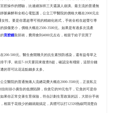
受宮腔操作的體驗，比連續加班三天還讓人崩潰。最主流的普通無
靜脈麻醉和全程心電監護，公立三甲醫院的價格大概在2000元左
普通女性。要是你選超導可視的精細化術式，手術全程在超聲引導
損傷更小，價格大概在2500-3500元。如果是有過多次流產
準的
宮腔鏡
取胚術，費用會到4000元左右，相當于給子宮買了
200-500元。醫生會開幾天的抗生素預防感染，還有益母草之
排干凈。術后7-10天要回來復查B超，確認沒有殘留，這部分錢
，遭的罪可比花這點錢多太多。
公立醫院的普通無痛人流總花費大概在2000-3500元，正規私立
元，別信街頭小廣告的低價陷阱，你貪它的99元包干，它貪的可是你
，如果你正常交著生育保險，符合計劃生育政策的話，大部分手術
，相當于花很少的錢就能搞定，具體可以打12320熱線問清楚自