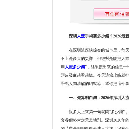
深圳
人流
手術要多少錢？2026
在深圳這座快節奏的城市里，每
不上是多大的災難，但絕對是能把人節
圳
人流多少錢
”，結果搜出來的信息一
頭皮發麻越看越慌。今天這篇攻略就把
帶點人間清醒的幽默感，幫你把這件
一、先算明白錢：2026年深圳人
很多人上來第一句就問“多少錢”
套餐價格肯定天差地別。深圳2026年
的花費是明明白白分成三大塊，沒有什