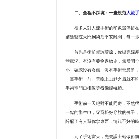
二、全程不踩坑：一臺規范
人流
很多人對人流手術的印象還停留在
踏進醫院大門到術后平安離開，每一
首先是術前就診環節，你掛完婦
體狀況、有沒有藥物過敏史，然后開
小，確認沒有炎癥、沒有手術禁忌證
一臺手術，前一天晚上11點之后就不
手術室門口排隊等得饑腸轆轆。
手術前一天絕對不能同房，不然
一點的衛生巾，穿寬松好穿脫的褲子
醉醒了有人幫你拿東西，情緒不好的
到了手術當天，先去護士站做術