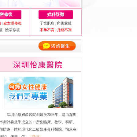
密修復
婦科疑難
縮
|
處女膜修復
子宮肌瘤
|
卵巢囊腫
復
|
陰蒂修復
不孕不育
|
月經不調
深圳怡康婦產醫院創建於2003年，是由深圳
市衛計委批準成立的一所集臨床、教學、科研、
預防為一體的現代化二級婦產專科醫院。怡康在
技術、服務、信......
[详细]