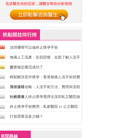
告訴醫生你的症狀，讓醫生幫你分析病情
深圳哪裡可以做終止懷孕手術
無痛人工流產：告別恐懼，全面了解人流手
術
怎麽確定藥流成功了
輕鬆解決意外懷孕：香港無痛人流手術與費
用全攻略
深圳落仔攻略：人流手術方法、費用與流程
一次看懂
點解好多人終止懷孕選擇去深圳私立醫院做
終止懷孕手術費用：私家醫院 vs 公立醫院
打胎需要花多少錢？
來院路線