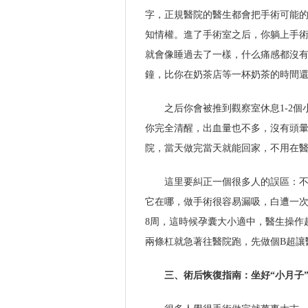
字，正規醫院的醫生都會把手術可能
知情權。進了手術室之后，你躺上手
就會像睡過去了一樣，什么痛感都沒
鐘，比你在奶茶店等一杯奶茶的時間
之后你會被推到觀察室休息1-2
你完全清醒，出血量也不多，沒有頭
院，當天做完當天就能回家，不用在
這里要糾正一個很多人的誤區：不
它在哪，做手術很容易漏吸，白遭一次
8周，這時候孕囊大小適中，醫生操作
兩條杠就急著往醫院跑，先做個B超讓
三、術后恢復指南：坐好“小月子