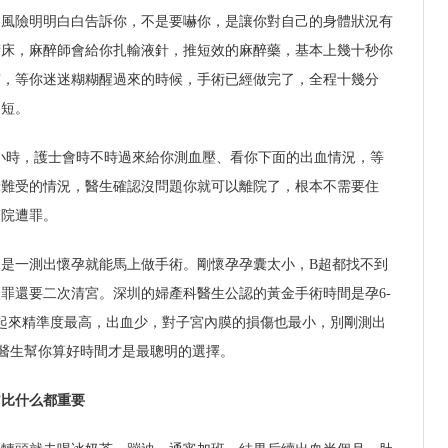
的風險明明白白告訴你，不是要嚇你，是讓你對自己的身體狀況有
術床，麻醉師會給你扎輸液針，推短效的麻醉藥，基本上幾十秒你
有，等你迷迷糊糊醒過來的時候，手術已經做完了，全程十幾分
還短。
個小時，護士會時不時過來給你測血壓、看你下面的出血情況，等
暈難受的情況，醫生確認沒問題你就可以離院了，根本不需要住
醫院遭罪。
是一測出懷孕就能馬上做手術。剛懷孕孕囊太小，B超都找不到
罪還要二次清宮。深圳的婦產科醫生公認的黃金手術時間是孕6-
起來精準度最高，出血少，對子宮內膜的損傷也最小，別剛測出
醫生幫你算好時間才是最聰明的選擇。
”比什么都重要