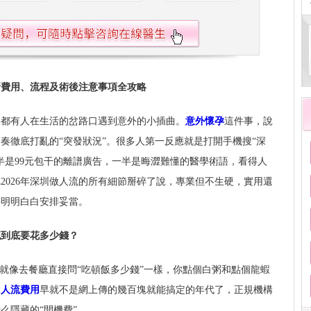
最新費用、流程及術後注意事項全攻略
天都有人在生活的岔路口遇到意外的小插曲。
意外懷孕
這件事，說
奏徹底打亂的“突發狀況”。很多人第一反應就是打開手機搜“深
半是99元包干的離譜廣告，一半是晦澀難懂的醫學術語，看得人
2026年深圳做人流的所有細節掰碎了說，專業但不生硬，實用還
事明明白白安排妥當。
流到底要花多少錢？
，就像去餐廳直接問“吃頓飯多少錢”一樣，你點個白粥和點個龍蝦
的
人流費用
早就不是網上傳的幾百塊就能搞定的年代了，正規機構
么隱藏的“開機費”。