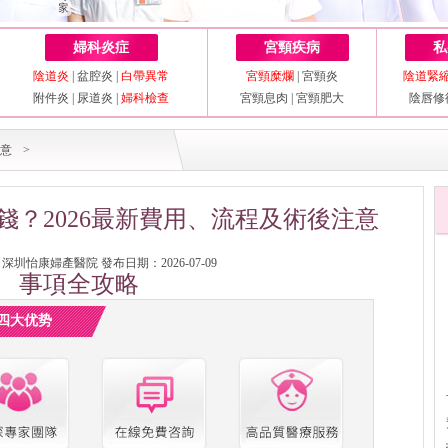
婦科炎症
宮頸疾病
私
陰道炎
|
盆腔炎
|
白帶異常
宮頸糜爛
|
宮頸炎
陰道緊
附件炎
|
尿道炎
|
婦科檢查
宮頸息肉
|
宮頸肥大
陰唇修
意
>
錢？2026最新費用、流程及術後注意
圳怡康婦產醫院 發布日期：2026-07-09
事項全攻略
四大优势