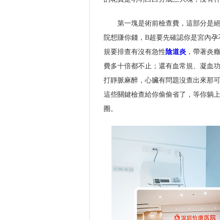
第一塊是術前檢查費，這部分是絕對
院想賺你錢，B超要先確認你是宮內孕
規要排查有沒有急性
陰道炎
，帶著炎
費多十倍都不止；還有血常規、凝血
打靜脈麻醉，心臟有問題沒查出來那可是
這些關鍵檢查給你偷偷省了，等你躺上
圈。