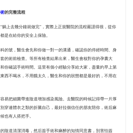
手術
的完整流程
“躺上去幾分鐘就做完”，實際上正規醫院的流程嚴謹得很，從你
步都是在給你的安全上保險。
產科的號，醫生會先和你做一對一的溝通，確認你的停經時間、身
全套的術前檢查。等所有檢查結果出來，醫生會核對你的孕囊大
，和你確認手術時間。這里有個小經驗分享給大家，盡量約早上第
吃東西不喝水，不用餓太久，醫生和你的狀態都是最好的，不用在
很容易把細菌帶進陰道增加感染風險。去醫院的時候記得帶一片厚
，別穿連體衣之類的折騰自己，最好拉個信任的朋友陪你，術后麻
時候也有人搭把手。
前的陰道清潔消毒，然后簽手術和麻醉的知情同意書，別害怕簽