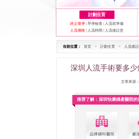
計劃生育
終止懷孕
|
早孕檢查
|
人流前準備
人流價格
|
人流時間
|
人流後註意
当前位置：
首页
>
計劃生育
>
人流後註
深圳人流手術要多少
文章來源：深
推荐了解：深圳怡康婦產醫院的