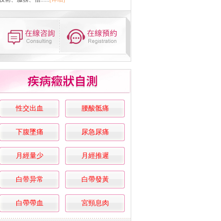
性交出血
腰酸骶痛
下腹墜痛
尿急尿痛
月經量少
月經推遲
白带异常
白帶發黃
白帶帶血
宮頸息肉