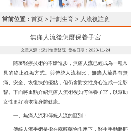
當前位置：
首页
>
計劃生育
>
人流後註意
無痛人流後怎麼保養子宮
文章来源：深圳怡康醫院
發布日期：2023-11-24
隨著醫療技術的不斷進步，無痛
人流
已經成為一種常
見的終止妊娠方式。與傳統人流相比，
無痛人流
具有無
痛、安全、恢復快的優點，但仍會對女性身心造成一定影
響。下面將重點介紹無痛人流術後如何保養子宮，以幫助
女性更好地恢復身體健康。
一、無痛人流和傳統人流的區別：
傳統
人流手術
是指在麻醉藥物作用下，醫生手動將胚