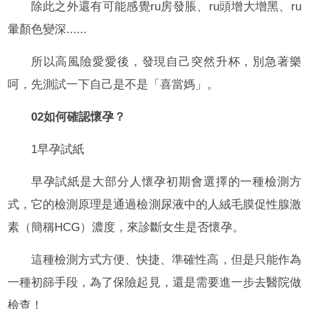
除此之外還有可能感覺ru房發脹、ru頭增大增黑、ru
暈顏色變深......
所以高風險愛愛後，發現自己突然升杯，別急著樂
呵，先測試一下自己是不是「喜當媽」。
02如何確認懷孕？
1早孕試紙
早孕試紙是大部分人懷孕初期會選擇的一種檢測方
式，它的檢測原理是通過檢測尿液中的人絨毛膜促性腺激
素（簡稱HCG）濃度，來診斷女生是否懷孕。
這種檢測方式方便、快捷、準確性高，但是只能作為
一種初篩手段，為了保險起見，還是需要進一步去醫院做
檢查！