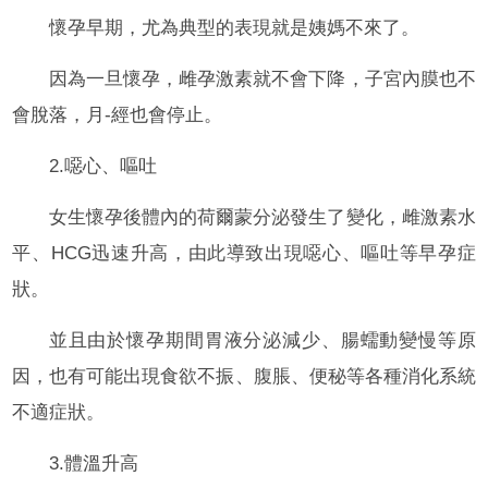
懷孕早期，尤為典型的表現就是姨媽不來了。
因為一旦懷孕，雌孕激素就不會下降，子宮內膜也不
會脫落，月-經也會停止。
2.噁心、嘔吐
女生懷孕後體內的荷爾蒙分泌發生了變化，雌激素水
平、HCG迅速升高，由此導致出現噁心、嘔吐等早孕症
狀。
並且由於懷孕期間胃液分泌減少、腸蠕動變慢等原
因，也有可能出現食欲不振、腹脹、便秘等各種消化系統
不適症狀。
3.體溫升高