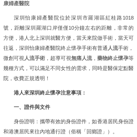
康婦產醫院
深圳怡康婦產醫院位於深圳市羅湖區紅桂路1018
號，距離深圳羅湖口岸僅僅10分鐘左右的距離，非常的
方便，港人北上深圳就醫方便，當天來院做手術，當天可
往返，深圳怡康婦產醫院終止懷孕手術有普通
人流
手術，
微創可視
人流手術
，超導可視
無痛人流
，
藥物終止懷孕
等
幾種方式，可以滿足不同女性的需求，同時是醫保定點醫
院，收費正規透明！
港人來深圳終止懷孕注意事項：
一、證件與文件
身份證明：攜帶有效的身份證件，如香港居民身份證
和港澳居民來往內地通行證（俗稱「回鄉證」）。