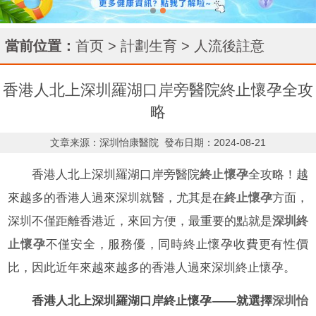
當前位置：
首页
>
計劃生育
>
人流後註意
香港人北上深圳羅湖口岸旁醫院終止懷孕全攻
略
文章来源：深圳怡康醫院
發布日期：2024-08-21
香港人北上深圳羅湖口岸旁醫院
終止懷孕
全攻略！越
來越多的香港人過來深圳就醫，尤其是在
終止懷孕
方面，
深圳不僅距離香港近，來回方便，最重要的點就是
深圳終
止懷孕
不僅安全，服務優，同時終止懷孕收費更有性價
比，因此近年來越來越多的香港人過來深圳終止懷孕。
香港人北上深圳羅湖口岸終止懷孕——就選擇
深圳怡