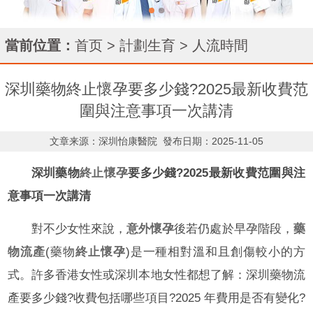
當前位置：
首页
>
計劃生育
>
人流時間
深圳藥物終止懷孕要多少錢?2025最新收費范
圍與注意事項一次講清
文章来源：深圳怡康醫院
發布日期：2025-11-05
深圳藥物
終止懷孕
要多少錢?2025最新收費范圍與注
意事項一次講清
對不少女性來說，
意外懷孕
後若仍處於早孕階段，
藥
物流產
(藥物
終止懷孕
)是一種相對溫和且創傷較小的方
式。許多香港女性或深圳本地女性都想了解：深圳藥物流
產要多少錢?收費包括哪些項目?2025 年費用是否有變化?