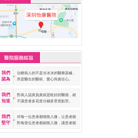
我們
治療病人的不是冷冰冰的醫療器械，
認為
而是醫生的醫術、愛心與責任心。
我們
對病人認真負責就是較好的醫德，絕
知道
不讓患者多花壹分錢多受壹點苦。
我們
对每一位患者都细致入微，让患者能
堅守
對每壹位患者都細致入微，讓患者能