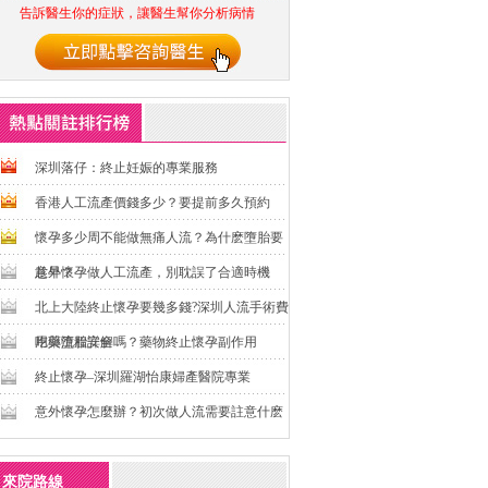
告訴醫生你的症狀，讓醫生幫你分析病情
深圳落仔：終止妊娠的專業服務
香港人工流產價錢多少？要提前多久預約
懷孕多少周不能做無痛人流？為什麽墮胎要
趁早？
意外懷孕做人工流產，別耽誤了合適時機
北上大陸終止懷孕要幾多錢?深圳人流手術費
用與流程詳解
吃藥墮胎安全嗎？藥物終止懷孕副作用
終止懷孕–深圳羅湖怡康婦產醫院專業
意外懷孕怎麼辦？初次做人流需要註意什麽
來院路線