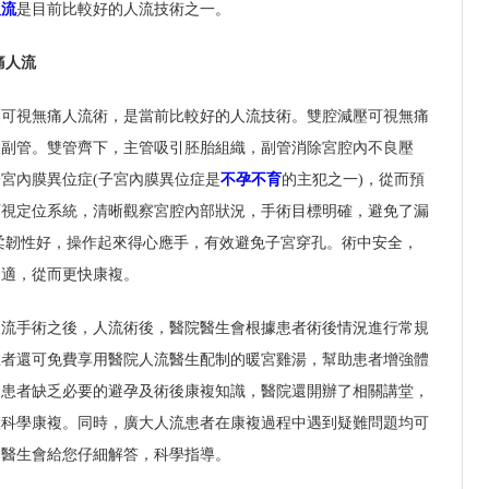
人流
是目前比較好的人流技術之一。
痛人流
壓可視無痛人流術，是當前比較好的人流技術。雙腔減壓可視無痛
設副管。雙管齊下，主管吸引胚胎組織，副管消除宮腔內不良壓
宮內膜異位症(子宮內膜異位症是
不孕不育
的主犯之一)，從而預
可視定位系統，清晰觀察宮腔內部狀況，手術目標明確，避免了漏
柔韌性好，操作起來得心應手，有效避免子宮穿孔。術中安全，
不適，從而更快康複。
人流手術之後，人流術後，醫院醫生會根據患者術後情況進行常規
患者還可免費享用醫院人流醫生配制的暖宮雞湯，幫助患者增強體
多患者缺乏必要的避孕及術後康複知識，醫院還開辦了相關講堂，
後科學康複。同時，廣大人流患者在康複過程中遇到疑難問題均可
，醫生會給您仔細解答，科學指導。