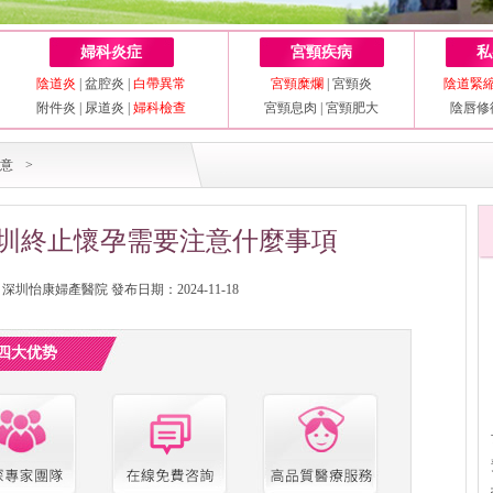
婦科炎症
宮頸疾病
私
陰道炎
|
盆腔炎
|
白帶異常
宮頸糜爛
|
宮頸炎
陰道緊
附件炎
|
尿道炎
|
婦科檢查
宮頸息肉
|
宮頸肥大
陰唇修
意
>
圳終止懷孕需要注意什麼事項
圳怡康婦產醫院 發布日期：2024-11-18
四大优势