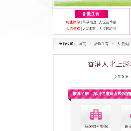
計劃生育
終止懷孕
|
早孕檢查
|
人流前準備
人流價格
|
人流時間
|
人流後註意
当前位置：
首页
>
計劃生育
>
人流後註
香港人北上深
文章來源：深
推荐了解：深圳怡康婦產醫院的