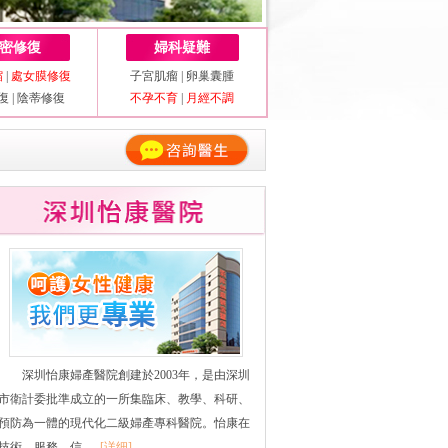
密修復
婦科疑難
縮
|
處女膜修復
子宮肌瘤
|
卵巢囊腫
復
|
陰蒂修復
不孕不育
|
月經不調
深圳怡康婦產醫院創建於2003年，是由深圳
市衛計委批準成立的一所集臨床、教學、科研、
預防為一體的現代化二級婦產專科醫院。怡康在
技術、服務、信......
[详细]