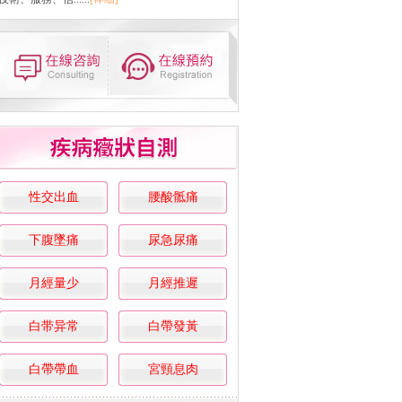
性交出血
腰酸骶痛
下腹墜痛
尿急尿痛
月經量少
月經推遲
白带异常
白帶發黃
白帶帶血
宮頸息肉