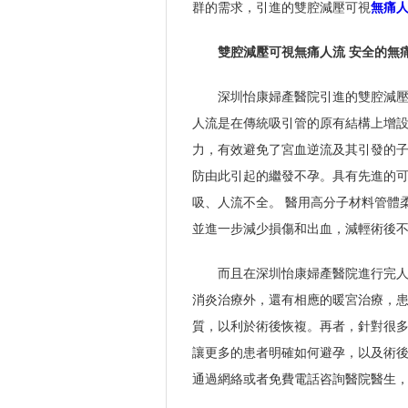
群的需求，引進的雙腔減壓可視
無痛
雙腔減壓可視無痛人流 安全的無
深圳怡康婦產醫院引進的雙腔減
人流是在傳統吸引管的原有結構上增
力，有效避免了宮血逆流及其引發的子
防由此引起的繼發不孕。具有先進的
吸、人流不全。 醫用高分子材料管體
並進一步減少損傷和出血，減輕術後
而且在深圳怡康婦產醫院進行完
消炎治療外，還有相應的暖宮治療，
質，以利於術後恢複。再者，針對很
讓更多的患者明確如何避孕，以及術
通過網絡或者免費電話咨詢醫院醫生