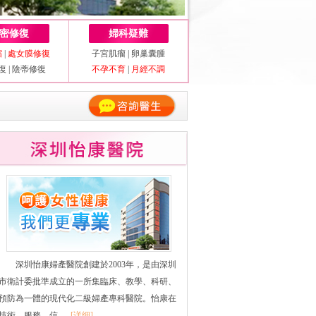
密修復
婦科疑難
縮
|
處女膜修復
子宮肌瘤
|
卵巢囊腫
復
|
陰蒂修復
不孕不育
|
月經不調
深圳怡康婦產醫院創建於2003年，是由深圳
市衛計委批準成立的一所集臨床、教學、科研、
預防為一體的現代化二級婦產專科醫院。怡康在
技術、服務、信......
[详细]