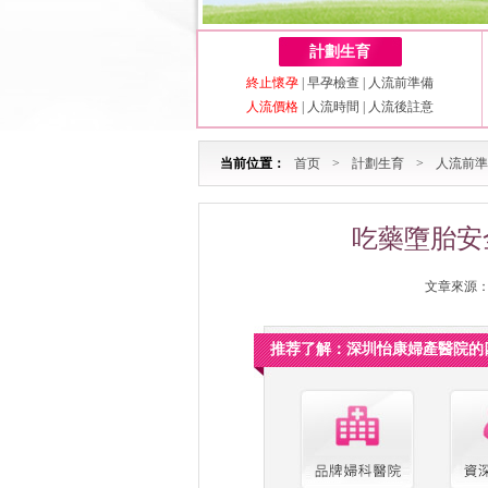
計劃生育
終止懷孕
|
早孕檢查
|
人流前準備
人流價格
|
人流時間
|
人流後註意
当前位置：
首页
>
計劃生育
>
人流前準
吃藥墮胎安
文章來源：深
推荐了解：深圳怡康婦產醫院的