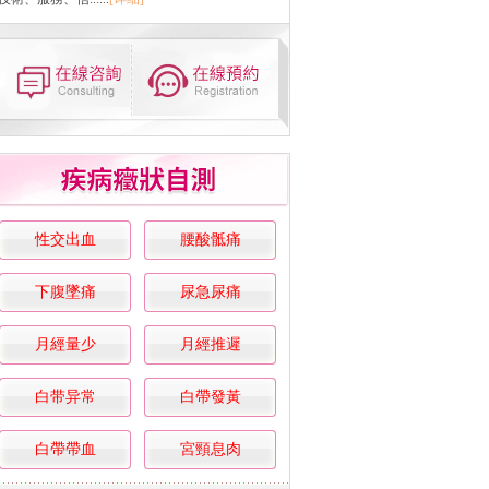
性交出血
腰酸骶痛
下腹墜痛
尿急尿痛
月經量少
月經推遲
白带异常
白帶發黃
白帶帶血
宮頸息肉