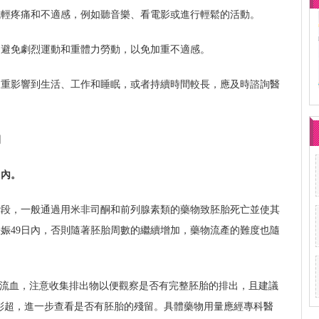
減輕疼痛和不適感，例如聽音樂、看電影或進行輕鬆的活動。
，避免劇烈運動和重體力勞動，以免加重不適感。
嚴重影響到生活、工作和睡眠，或者持續時間較長，應及時諮詢醫
間
日內。
階段，一般通過用米非司酮和前列腺素類的藥物致胚胎死亡並使其
娠49日內，否則隨著胚胎周數的繼續增加，藥物流產的難度也隨
陰道流血，注意收集排出物以便觀察是否有完整胚胎的排出，且建議
道彩超，進一步查看是否有胚胎的殘留。具體藥物用量應經專科醫