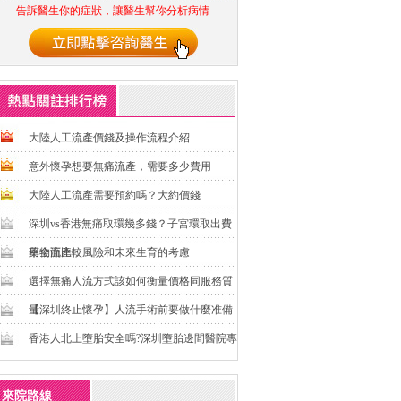
告訴醫生你的症狀，讓醫生幫你分析病情
大陸人工流產價錢及操作流程介紹
意外懷孕想要無痛流產，需要多少費用
大陸人工流產需要預約嗎？大約價錢
深圳vs香港無痛取環幾多錢？子宮環取出費
用全面比較
藥物流產：風險和未來生育的考慮
選擇無痛人流方式該如何衡量價格同服務質
量
【深圳終止懷孕】人流手術前要做什麼准備
香港人北上墮胎安全嗎?深圳墮胎邊間醫院專
業
來院路線