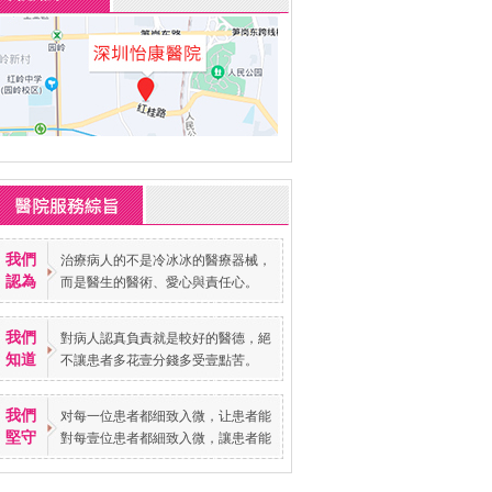
我們
治療病人的不是冷冰冰的醫療器械，
認為
而是醫生的醫術、愛心與責任心。
我們
對病人認真負責就是較好的醫德，絕
知道
不讓患者多花壹分錢多受壹點苦。
我們
对每一位患者都细致入微，让患者能
堅守
對每壹位患者都細致入微，讓患者能