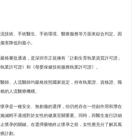
人流技術、手術醫生、手術環境、醫療服務等方面來綜合判定。因
流傷害降低到最小。
家嚴格審批通過，是深圳市正規擁有「計劃生育執業資質許可證」
構執業許可證》和《母嬰保健技術服務執業許可證》。
醉醫師、人流醫師均嚴格按照國家規定，持有執業證、資格證、職
信賴的人流醫療機構。
止懷孕是一種安全、無創傷的選擇，但仍然存在一些副作用和潛在
措施減輕不適感對於女性的健康至關重要。同時，與醫生進行詳細
終止懷孕的關鍵。在選擇藥物終止懷孕之前，女性應充分了解其風
治療計劃。