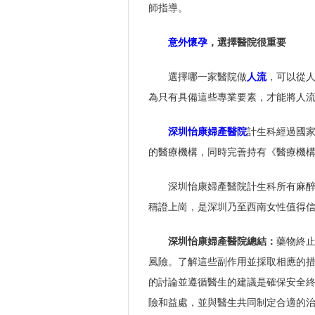
師指導。
意外懷孕
，選擇醫院很重要
選擇哪一家醫院做
人流
，可以從
為只有具備這些專業要素，才能將人
深圳怡康婦產醫院
計生科經過國
的醫療機構，同時完善持有《醫療機
深圳怡康婦產醫院計生科所有麻
稱證上崗，是深圳乃至西南女性值得
深圳怡康婦產醫院總結：
藥物終
風險。了解這些副作用並採取相應的
的討論並遵循醫生的建議是確保安全
險和益處，並與醫生共同制定合適的