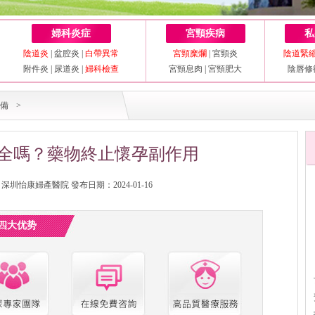
婦科炎症
宮頸疾病
私
陰道炎
|
盆腔炎
|
白帶異常
宮頸糜爛
|
宮頸炎
陰道緊
附件炎
|
尿道炎
|
婦科檢查
宮頸息肉
|
宮頸肥大
陰唇修
備
>
全嗎？藥物終止懷孕副作用
圳怡康婦產醫院 發布日期：2024-01-16
四大优势