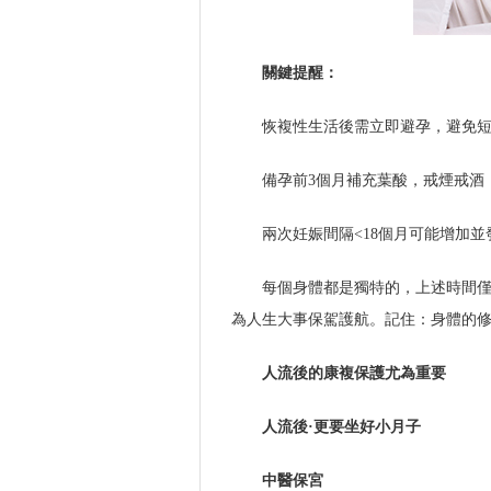
關鍵提醒：
恢複性生活後需立即避孕，避免
備孕前3個月補充葉酸，戒煙戒酒
兩次妊娠間隔<18個月可能增加並
每個身體都是獨特的，上述時間僅
為人生大事保駕護航。記住：身體的
人流後的康複保護尤為重要
人流後·更要坐好小月子
中醫保宮