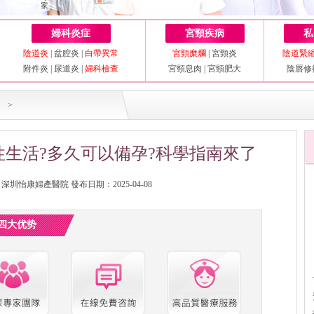
婦科炎症
宮頸疾病
私
陰道炎
|
盆腔炎
|
白帶異常
宮頸糜爛
|
宮頸炎
陰道緊
附件炎
|
尿道炎
|
婦科檢查
宮頸息肉
|
宮頸肥大
陰唇修
>
生活?多久可以備孕?科學指南來了
圳怡康婦產醫院 發布日期：2025-04-08
四大优势