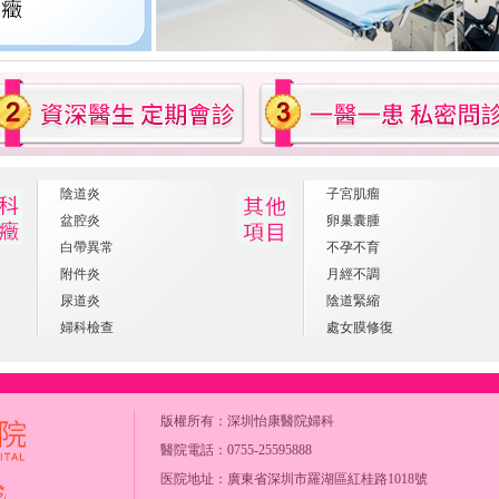
陰道炎
子宮肌瘤
盆腔炎
卵巢囊腫
白帶異常
不孕不育
附件炎
月經不調
尿道炎
陰道緊縮
婦科檢查
處女膜修復
版權所有：
深圳怡康醫院婦科
醫院電話：0755-25595888
医院地址：廣東省深圳市羅湖區紅桂路1018號