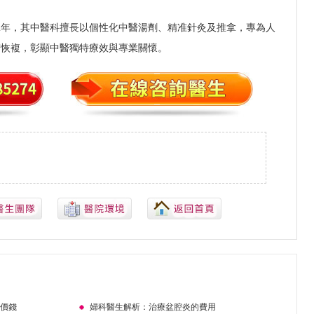
2年，其中醫科擅長以個性化中醫湯劑、精准針灸及推拿，專為人
宮恢複，彰顯中醫獨特療效與專業關懷。
波價錢
婦科醫生解析：治療盆腔炎的費用