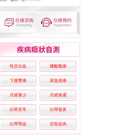
性交出血
腰酸骶痛
下腹墜痛
尿急尿痛
月經量少
月經推遲
白带异常
白帶發黃
白帶帶血
宮頸息肉