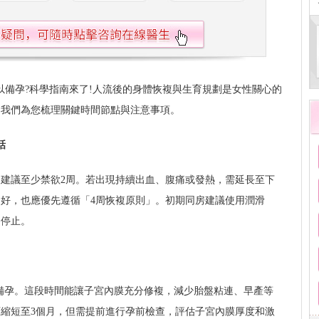
以備孕?科學指南來了!人流後的身體恢複與生育規劃是女性關心的
，我們為您梳理關鍵時間節點與注意事項。
話
建議至少禁欲2周。若出現持續出血、腹痛或發熱，需延長至下
好，也應優先遵循「4周恢複原則」。初期同房建議使用潤滑
即停止。
再備孕。這段時間能讓子宮內膜充分修複，減少胎盤粘連、早產等
縮短至3個月，但需提前進行孕前檢查，評估子宮內膜厚度和激