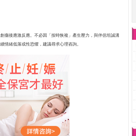
至創傷後應激反應。不必因「按時恢複」產生壓力，與伴侶坦誠溝
持續情緒低落或性恐懼，建議尋求心理咨詢。