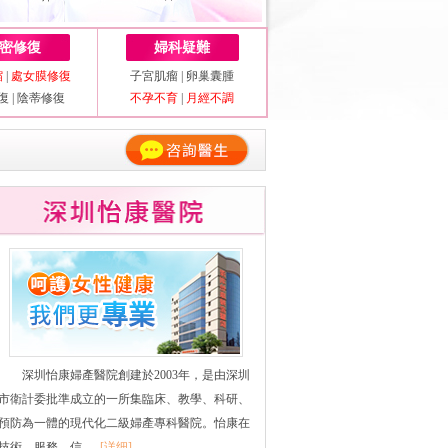
密修復
婦科疑難
縮
|
處女膜修復
子宮肌瘤
|
卵巢囊腫
復
|
陰蒂修復
不孕不育
|
月經不調
深圳怡康婦產醫院創建於2003年，是由深圳
市衛計委批準成立的一所集臨床、教學、科研、
預防為一體的現代化二級婦產專科醫院。怡康在
技術、服務、信......
[详细]