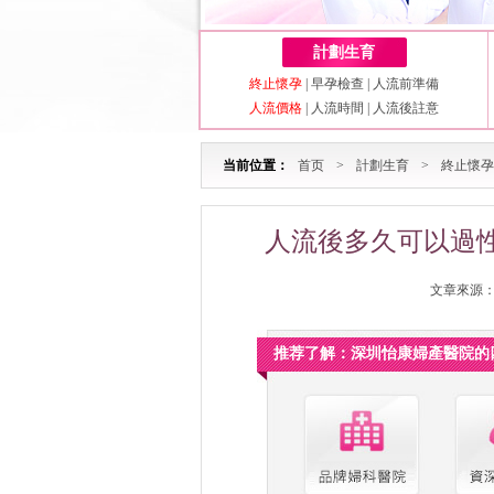
計劃生育
終止懷孕
|
早孕檢查
|
人流前準備
人流價格
|
人流時間
|
人流後註意
当前位置：
首页
>
計劃生育
>
終止懷孕
人流後多久可以過性
文章來源：深
推荐了解：深圳怡康婦產醫院的