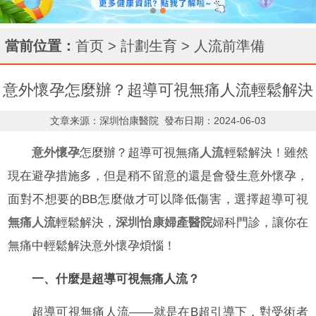
當前位置：
首页
>
計劃生育
>
人流前準備
意外懷孕怎麼辦？超導可視無痛人流輕鬆解決
文章来源：深圳怡康醫院
發布日期：2024-06-03
意外懷孕
怎麼辦？超導可視無痛
人流
輕鬆解決！雖然
現在避孕措施多，但是稍不留意的還是會發生意外懷孕，
面對不想要的BB怎麼做才可以降低傷害，選擇超導可視
無痛人流
輕鬆解決，
深圳怡康婦產醫院
婦科門診，讓你在
無痛中輕鬆解決意外懷孕煩惱！
一、什麼是超導可視無痛人流？
超導可視無痛人流——就是在B超引導下，對受術者