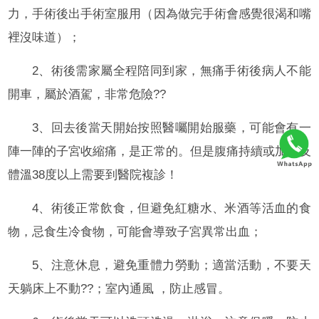
力，手術後出手術室服用（因為做完手術會感覺很渴和嘴
裡沒味道）；
2、術後需家屬全程陪同到家，無痛手術後病人不能
開車，屬於酒駕，非常危險??
3、回去後當天開始按照醫囑開始服藥，可能會有一
陣一陣的子宮收縮痛，是正常的。但是腹痛持續或加重及
體溫38度以上需要到醫院複診！
4、術後正常飲食，但避免紅糖水、米酒等活血的食
物，忌食生冷食物，可能會導致子宮異常出血；
5、注意休息，避免重體力勞動；適當活動，不要天
天躺床上不動??；室內通風 ，防止感冒。