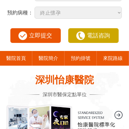
預約病種：
立即提交
電話咨詢
醫院首頁
醫院簡介
預約掛號
來院路線
深圳怡康醫院
深圳市醫保定點單位