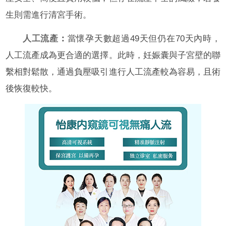
生則需進行清宮手術。
人工流產
：
當懷孕天數超過49天但仍在70天內時，
人工流產成為更合適的選擇。此時，妊娠囊與子宮壁的聯
繫相對鬆散，通過負壓吸引進行人工流產較為容易，且術
後恢復較快。