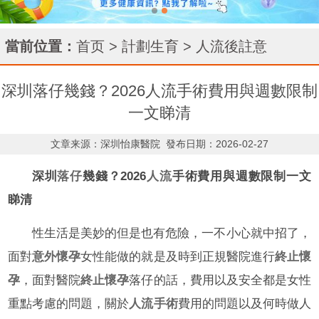
當前位置：
首页
>
計劃生育
>
人流後註意
深圳落仔幾錢？2026人流手術費用與週數限制
一文睇清
文章来源：深圳怡康醫院
發布日期：2026-02-27
深圳
落仔
幾錢？2026
人流
手術費用與週數限制一文
睇清
性生活是美妙的但是也有危險，一不小心就中招了，
面對
意外懷孕
女性能做的就是及時到正規醫院進行
終止懷
孕
，面對醫院
終止懷孕
落仔的話，費用以及安全都是女性
重點考慮的問題，關於
人流手術
費用的問題以及何時做人