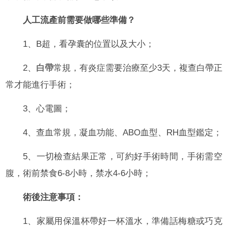
人工流產前需要做哪些準備？
1、B超，看孕囊的位置以及大小；
2、
白帶
常規，有炎症需要治療至少3天，複查白帶正
常才能進行手術；
3、心電圖；
4、查血常規，凝血功能、ABO血型、RH血型鑑定；
5、一切檢查結果正常，可約好手術時間，手術需空
腹，術前禁食6-8小時，禁水4-6小時；
術後注意事項：
1、家屬用保溫杯帶好一杯溫水，準備話梅糖或巧克