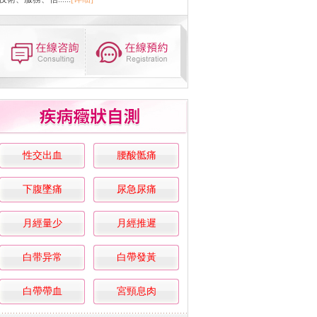
性交出血
腰酸骶痛
下腹墜痛
尿急尿痛
月經量少
月經推遲
白带异常
白帶發黃
白帶帶血
宮頸息肉