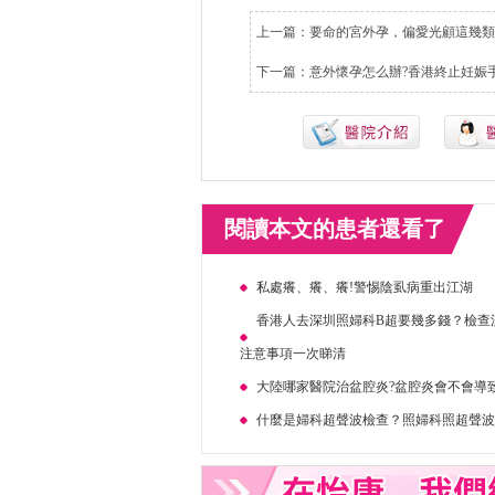
上一篇：
要命的宮外孕，偏愛光顧這幾類
下一篇：
意外懷孕怎么辦?香港終止妊娠
閱讀本文的患者還看了
私處癢、癢、癢!警惕陰虱病重出江湖
香港人去深圳照婦科B超要幾多錢？檢查
注意事項一次睇清
大陸哪家醫院治盆腔炎?盆腔炎會不會導
什麼是婦科超聲波檢查？照婦科照超聲