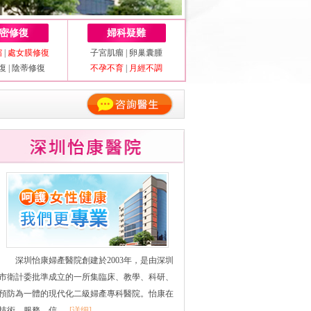
密修復
婦科疑難
縮
|
處女膜修復
子宮肌瘤
|
卵巢囊腫
復
|
陰蒂修復
不孕不育
|
月經不調
深圳怡康婦產醫院創建於2003年，是由深圳
市衛計委批準成立的一所集臨床、教學、科研、
預防為一體的現代化二級婦產專科醫院。怡康在
技術、服務、信......
[详细]