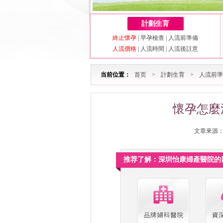
計劃生育
終止懷孕
|
早孕檢查
|
人流前準備
人流價格
|
人流時間
|
人流後註意
当前位置：
首页
>
計劃生育
>
人流前準
懷孕怎麼
文章來源：深
推荐了解：深圳怡康婦產醫院的