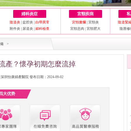
婦科炎症
宮頸疾病
私
陰道炎
|
盆腔炎
|
白帶異常
宮頸糜爛
|
宮頸炎
陰道緊
附件炎
|
尿道炎
|
婦科檢查
宮頸息肉
|
宮頸肥大
陰唇修
備
>
流產？懷孕初期怎麼流掉
圳怡康婦產醫院 發布日期：2024-09-02
四大优势