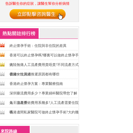
告訴醫生你的症狀，讓醫生幫你分析病情
終止懷孕手術：住院與非住院的差異
香港可以終止懷孕嗎?哪裏可以做終止懷孕手
術
大陸無痛人工流產費用貴唔貴?不同流產方式
價錢一次講清
香港女性月經推遲原因都有哪些
香港終止懷孕方案：專業醫療指南
深圳藥流費用多少？專業婦科醫院帶您了解
每一項花費
人工流產手術費用系幾多?人工流產需要住院
嗎
香港邊間私家醫院可做終止懷孕手術?大約幾
錢
來院路線