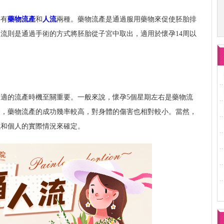
要有
藥物流產
和
人流
兩種。藥物流產是通過服用藥物來促使胚胎排
人流則是通過手術的方式將胚胎從子宮中取出，適用於懷孕14周以
適的流產時機至關重要。一般來說，懷孕5個星期左右是藥物流
全，藥物流產的成功幾率較高，對身體的傷害也相對較小。當然，
議和個人的實際情況來確定。