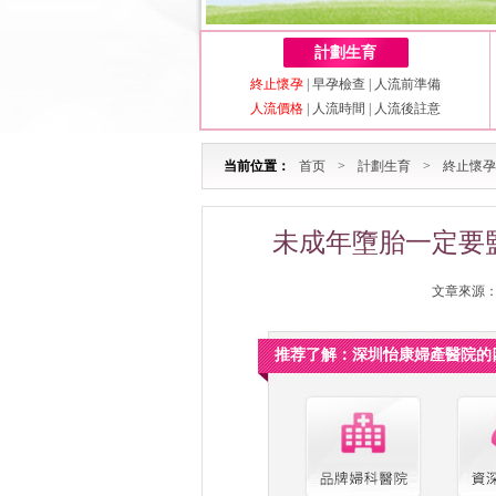
計劃生育
終止懷孕
|
早孕檢查
|
人流前準備
人流價格
|
人流時間
|
人流後註意
当前位置：
首页
>
計劃生育
>
終止懷孕
未成年墮胎一定要
文章來源：深
推荐了解：深圳怡康婦產醫院的