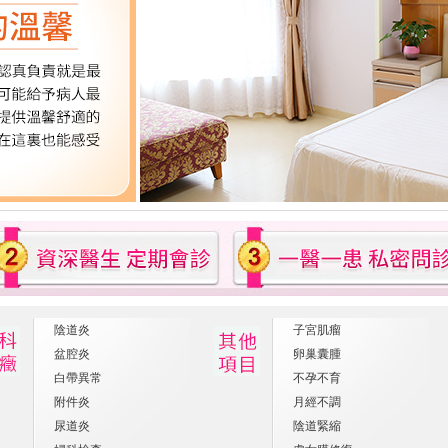
陰道炎
子宮肌瘤
盆腔炎
卵巢囊腫
白帶異常
不孕不育
附件炎
月經不調
尿道炎
陰道緊縮