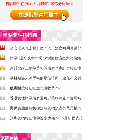
告訴醫生你的症狀，讓醫生幫你分析病情
當心拖來拖去變引產：人工流產時間有講究
懷孕6週可以拿掉嗎?深圳藥物流產大約幾錢
家計會終止懷孕手術等幾耐？家計會終止懷
孕排期
了解無痛人流手術的最佳時間，避免不必要
的風險
私家醫院終止妊娠怎麼收費2025
香港女性懷孕幾多週可以藥物流產？適用時
間與安全期一文睇清
藥流費用全解析：了解藥物流產的費用構成
深圳藥物終止懷孕要多少錢?2025最新收費范
圍與注意事項一次講清
來院路線