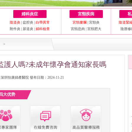
婦科炎症
宮頸疾病
私
陰道炎
|
盆腔炎
|
白帶異常
宮頸糜爛
|
宮頸炎
陰道緊
附件炎
|
尿道炎
|
婦科檢查
宮頸息肉
|
宮頸肥大
陰唇修
>
監護人嗎?未成年懷孕會通知家長嗎
圳怡康婦產醫院 發布日期：2024-11-21
四大优势