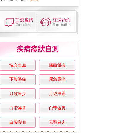
性交出血
腰酸骶痛
下腹墜痛
尿急尿痛
月經量少
月經推遲
白带异常
白帶發黃
白帶帶血
宮頸息肉