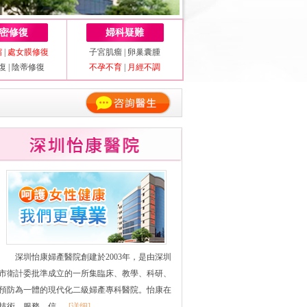
密修復
婦科疑難
縮
|
處女膜修復
子宮肌瘤
|
卵巢囊腫
復
|
陰蒂修復
不孕不育
|
月經不調
深圳怡康婦產醫院創建於2003年，是由深圳
市衛計委批準成立的一所集臨床、教學、科研、
預防為一體的現代化二級婦產專科醫院。怡康在
技術、服務、信......
[详细]