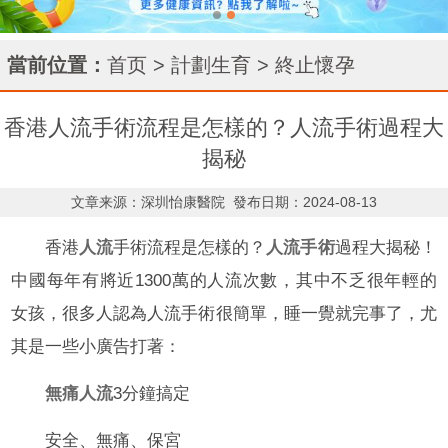
當前位置：
首页
>
計劃生育
>
終止懷孕
香港人流手術流程是怎樣的？人流手術過程大
揭秘
文章来源：深圳怡康醫院
發布日期：2024-08-13
香港
人流
手術流程是怎樣的？
人流手術
過程大揭秘！
中國每年有將近1300萬的人流次數，其中不乏很年輕的
女孩，很多人認為人流手術很簡單，睡一覺就完事了，尤
其是一些小廣告打著：
無痛人流
3分鐘搞定
安全、無痛、保宮