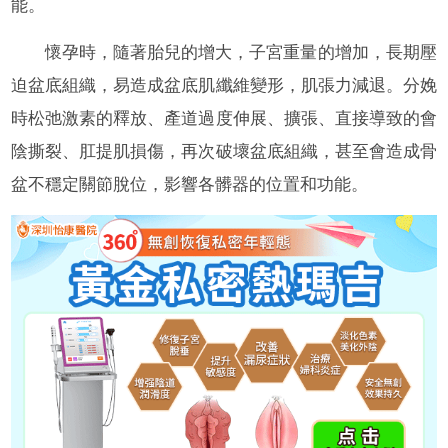
能。
懷孕時，隨著胎兒的增大，子宮重量的增加，長期壓
迫盆底組織，易造成盆底肌纖維變形，肌張力減退。分娩
時松弛激素的釋放、產道過度伸展、擴張、直接導致的會
陰撕裂、肛提肌損傷，再次破壞盆底組織，甚至會造成骨
盆不穩定關節脫位，影響各髒器的位置和功能。