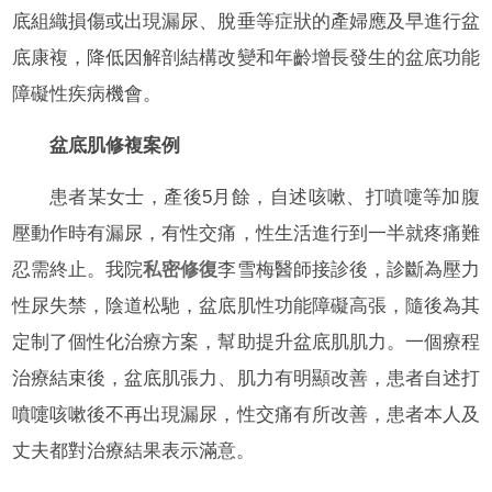
底組織損傷或出現漏尿、脫垂等症狀的產婦應及早進行盆
底康複，降低因解剖結構改變和年齡增長發生的盆底功能
障礙性疾病機會。
盆底肌修複案例
患者某女士，產後5月餘，自述咳嗽、打噴嚏等加腹
壓動作時有漏尿，有性交痛，性生活進行到一半就疼痛難
忍需終止。我院
私密修復
李雪梅醫師接診後，診斷為壓力
性尿失禁，陰道松馳，盆底肌性功能障礙高張，隨後為其
定制了個性化治療方案，幫助提升盆底肌肌力。一個療程
治療結束後，盆底肌張力、肌力有明顯改善，患者自述打
噴嚏咳嗽後不再出現漏尿，性交痛有所改善，患者本人及
丈夫都對治療結果表示滿意。