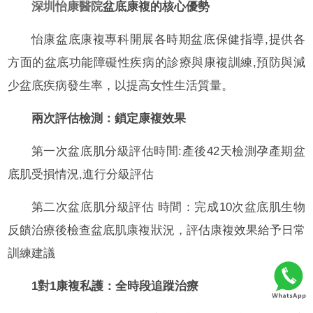
深圳怡康醫院
盆底康複的核心優勢
怡康盆底康複專科開展各時期盆底保健指導,提供各
方面的盆底功能障礙性疾病的診療與康複訓練,預防與減
少盆底疾病發生率，以提高女性生活質量。
兩次評估檢測：鎖定康複效果
第一次盆底肌分級評估時間:產後42天檢測孕產期盆
底肌受損情況,進行分級評估
第二次盆底肌分級評估 時間：完成10次盆底肌生物
反饋治療後檢查盆底肌康複狀況，評估康複效果給予日常
訓練建議
1對1康複私護：全時段追蹤治療