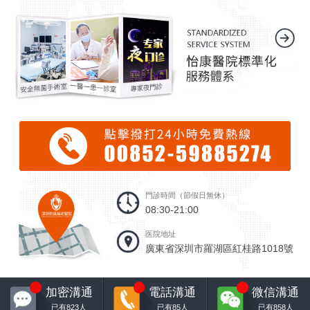
門診時間（節假日無休）
08:30-21:00
医院地址
廣東省深圳市羅湖區紅桂路1018號
7
7
7
加密溝通
電話溝通
微信溝通
已有
823
人
已有
85
人
已有
858
人