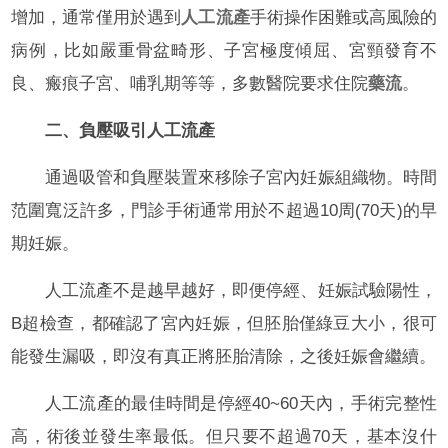
增加，通常僅用於遇到
人工流產
手術操作困難或高風險的
病例，比如嚴重骨盆畸形、子宮極度傾屈、宮頸發育不
良、瘢痕子宮、哺乳期等等，多數醫院要求住院
藥流
。
二、負壓吸引人工流產
通過吸管和負壓裝置來移除子宮內妊娠組織物。時間
范圍寬泛許多，門診手術通常用於不超過10周(70天)的早
期妊娠。
人工流產不是越早越好，即便停經、妊娠試驗陽性，
B超檢查，都確認了宮內妊娠，但胚胎僅綠豆大小，很可
能發生漏吸，即沒有真正將胚胎清除，之後妊娠會繼續。
人工流產的最佳時間是停經40~60天內，手術完整性
高，術後並發生率最低。但只要不超過70天，基本沒什