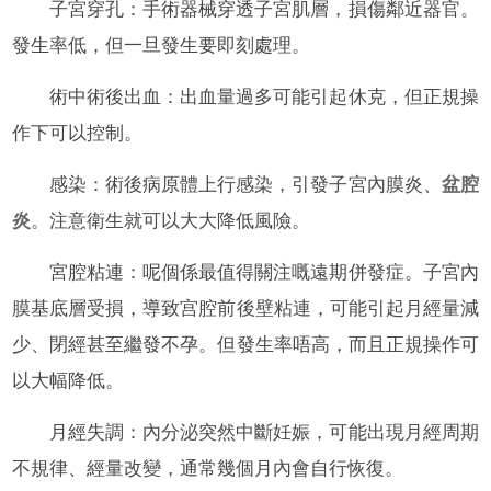
子宮穿孔：手術器械穿透子宮肌層，損傷鄰近器官。
發生率低，但一旦發生要即刻處理。
術中術後出血：出血量過多可能引起休克，但正規操
作下可以控制。
感染：術後病原體上行感染，引發子宮內膜炎、
盆腔
炎
。注意衛生就可以大大降低風險。
宮腔粘連：呢個係最值得關注嘅遠期併發症。子宮內
膜基底層受損，導致宫腔前後壁粘連，可能引起月經量減
少、閉經甚至繼發不孕。但發生率唔高，而且正規操作可
以大幅降低。
月經失調：內分泌突然中斷妊娠，可能出現月經周期
不規律、經量改變，通常幾個月內會自行恢復。