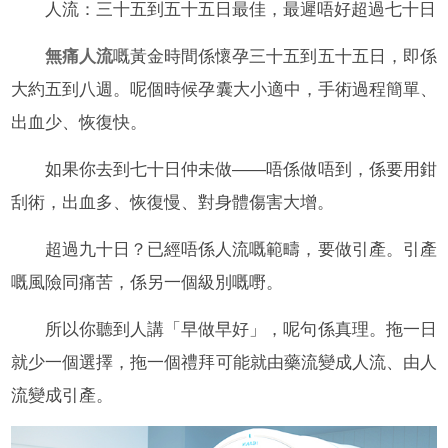
人流：三十五到五十五日最佳，最遲唔好超過七十日
無痛人流
嘅黃金時間係懷孕三十五到五十五日，即係
大約五到八週。呢個時候孕囊大小適中，手術過程簡單、
出血少、恢復快。
如果你去到七十日仲未做——唔係做唔到，係要用鉗
刮術，出血多、恢復慢、對身體傷害大增。
超過九十日？已經唔係人流嘅範疇，要做引產。引產
嘅風險同痛苦，係另一個級別嘅嘢。
所以你聽到人講「早做早好」，呢句係真理。拖一日
就少一個選擇，拖一個禮拜可能就由藥流變成人流、由人
流變成引產。