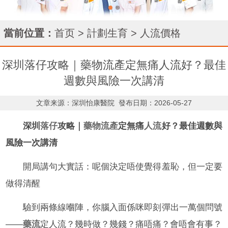
當前位置：
首页
>
計劃生育
>
人流價格
深圳落仔攻略｜藥物流產定無痛人流好？最佳
週數與風險一次講清
文章来源：深圳怡康醫院
發布日期：2026-05-27
深圳
落仔
攻略｜
藥物流產
定無痛
人流
好？最佳週數與
風險一次講清
開局講句大實話：呢個決定唔使覺得羞恥，但一定要
做得清醒
驗到兩條線嗰陣，你腦入面係咪即刻彈出一萬個問號
——
藥流
定人流？幾時做？幾錢？痛唔痛？會唔會有事？