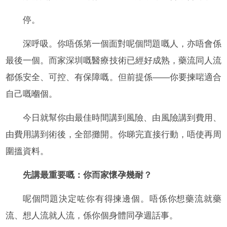
停。
深呼吸。你唔係第一個面對呢個問題嘅人，亦唔會係
最後一個。而家深圳嘅醫療技術已經好成熟，藥流同人流
都係安全、可控、有保障嘅。但前提係——你要揀啱適合
自己嘅嗰個。
今日就幫你由最佳時間講到風險、由風險講到費用、
由費用講到術後，全部攤開。你睇完直接行動，唔使再周
圍搵資料。
先講最重要嘅：你而家懷孕幾耐？
呢個問題決定咗你有得揀邊個。唔係你想藥流就藥
流、想人流就人流，係你個身體同孕週話事。