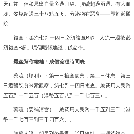
天正常。但如果出血量多過月經、持續超過兩週、有大血
塊、發燒超過三十八點五度、分泌物有惡臭——即刻返醫
院。
複查：藥流七到十四日必須複查B超。人流一週後必
須複查B超。呢個唔係建議，係命令。
最後幫你總結：成個流程時間表
藥流（順利）：第一日檢查食藥，第二日休息，第三
日返醫院食米索觀察，第七到十四日複查。總費用人民幣
五百到一千五百（港幣五百八到一千七百三）。
藥流（要補清宫）：總費用人民幣一千五到三千（港
幣一千七百三到三千四百六）。
無痛人流：朝早到晏晝返，半日搞掂，一週後複查。