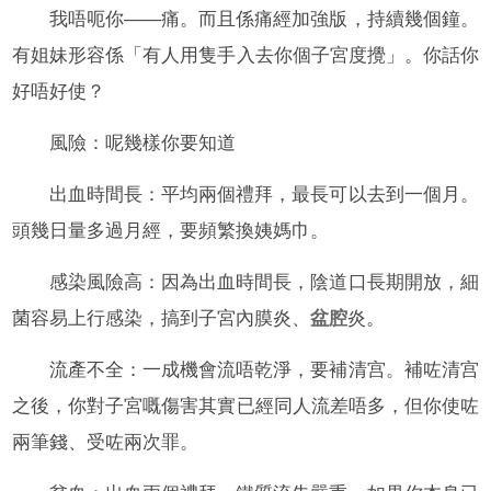
我唔呃你——痛。而且係痛經加強版，持續幾個鐘。
有姐妹形容係「有人用隻手入去你個子宮度攪」。你話你
好唔好使？
風險：呢幾樣你要知道
出血時間長：平均兩個禮拜，最長可以去到一個月。
頭幾日量多過月經，要頻繁換姨媽巾。
感染風險高：因為出血時間長，陰道口長期開放，細
菌容易上行感染，搞到子宮內膜炎、
盆腔
炎。
流產不全：一成機會流唔乾淨，要補清宫。補咗清宫
之後，你對子宮嘅傷害其實已經同人流差唔多，但你使咗
兩筆錢、受咗兩次罪。