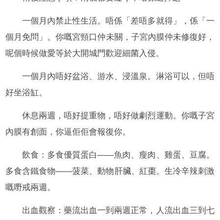
一個月內禁止性生活。唔係「差唔多就得」，係「一
個月免問」。你嘅宮頸口仲未關，子宮內膜仲未修復好，
呢個時候做愛等於大開城門歡迎細菌入侵。
一個月內唔好盆浴、游水、浸溫泉。淋浴可以，但唔
好坐浴缸。
休息兩週，唔好提重物，唔好做劇烈運動。你嘅子宮
內膜有創面，你逼佢佢會報復你。
飲食：多食優質蛋白——魚肉、瘦肉、雞蛋、豆腐。
多食含鐵食物——菠菜、動物肝臟、紅棗。生冷辛辣刺激
嘅嘢戒兩週。
出血觀察：藥流出血一到兩週正常，人流出血三到七