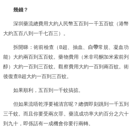
幾錢？
深圳藥流總費用大約人民幣五百到一千五百蚊（港幣
大約五百八到一千七百三）。
拆開睇：術前檢查（B超、抽血、
白帶
常規、凝血功
能）大約兩百到五百蚊。藥物費用（米非司酮加米索前列
醇）大約一百到三百蚊。觀察費用大約一百到兩百蚊。術
後復查B超大約一百到三百蚊。
如果順利，五百到一千蚊搞掂。
但如果流唔乾淨要補清宫呢？總價即刻跳到一千五到
三千蚊。而且你要受兩次罪。藥流成功率大約百分之六十
到九十，即係話有一成機會你要行兩轉。