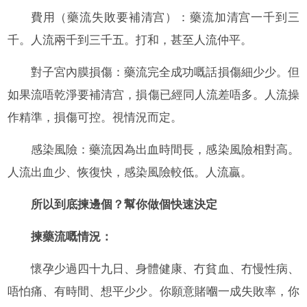
費用（藥流失敗要補清宫）：藥流加清宫一千到三
千。人流兩千到三千五。打和，甚至人流仲平。
對子宮內膜損傷：藥流完全成功嘅話損傷細少少。但
如果流唔乾淨要補清宫，損傷已經同人流差唔多。人流操
作精準，損傷可控。視情況而定。
感染風險：藥流因為出血時間長，感染風險相對高。
人流出血少、恢復快，感染風險較低。人流贏。
所以到底揀邊個？幫你做個快速決定
揀藥流嘅情況：
懷孕少過四十九日、身體健康、冇貧血、冇慢性病、
唔怕痛、有時間、想平少少。你願意賭嗰一成失敗率，你