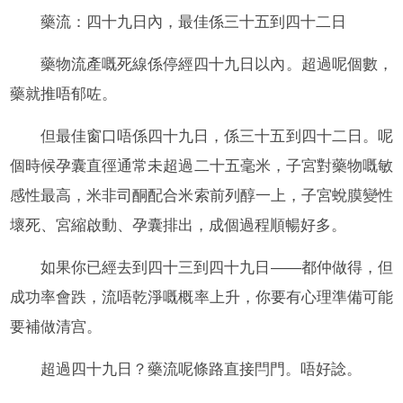
藥流：四十九日內，最佳係三十五到四十二日
藥物流產嘅死線係停經四十九日以內。超過呢個數，
藥就推唔郁咗。
但最佳窗口唔係四十九日，係三十五到四十二日。呢
個時候孕囊直徑通常未超過二十五毫米，子宮對藥物嘅敏
感性最高，米非司酮配合米索前列醇一上，子宮蛻膜變性
壞死、宮縮啟動、孕囊排出，成個過程順暢好多。
如果你已經去到四十三到四十九日——都仲做得，但
成功率會跌，流唔乾淨嘅概率上升，你要有心理準備可能
要補做清宫。
超過四十九日？藥流呢條路直接閂門。唔好諗。