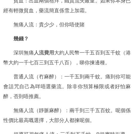
貧血：出血兩個禮拜，鐵質流失嚴重。如果你本身已
經有輕微貧血，藥流簡直係雪上加霜。
無痛人流：貴少少，但你唔使賭
幾錢？
深圳無痛
人流費用
大約人民幣一千五百到五千蚊（港
幣大約一千七百三到五千八百），睇你揀邊種。
普通人流（冇麻醉）：一千五到兩千蚊。痛到你可能
會詛咒自己為咩唔選藥流。除非你預算極限或者好怕麻
醉，否則唔推薦。
無痛人流（靜脈麻醉）：兩千到三千五百蚊。呢個係
性價比最高嘅選擇，大部分人都揀呢個。