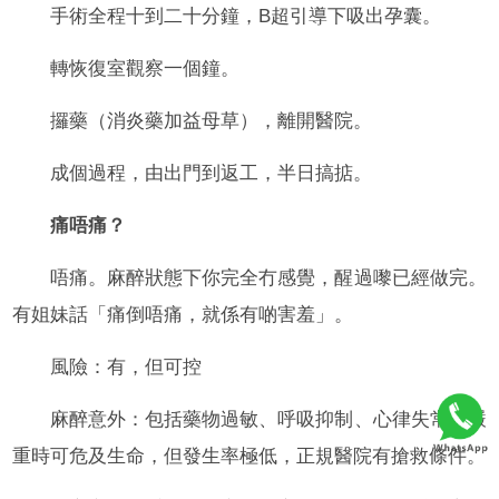
手術全程十到二十分鐘，B超引導下吸出孕囊。
轉恢復室觀察一個鐘。
攞藥（消炎藥加益母草），離開醫院。
成個過程，由出門到返工，半日搞掂。
痛唔痛？
唔痛。麻醉狀態下你完全冇感覺，醒過嚟已經做完。
有姐妹話「痛倒唔痛，就係有啲害羞」。
風險：有，但可控
麻醉意外：包括藥物過敏、呼吸抑制、心律失常。嚴
重時可危及生命，但發生率極低，正規醫院有搶救條件。