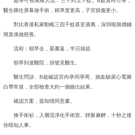
超導可視無痛人流：三千到五千蚊。B超實時引導，
醫生睇住屏幕做手術，精準度更高，子宮損傷更小。
對比香港私家動輒三四千蚊甚至過萬，深圳呢個價錢
簡直係做慈善。
流程：朝早去，晏晝返，半日搞掂
朝早到達醫院，掛號見醫生。
醫生問診、B超確認宮內孕同孕周、抽血驗尿心電圖
白帶常規，全部檢查大約一個鐘出結果。
確認方案，簽知情同意書。
換手術衫，入層流淨化手術室。靜脈麻醉，十秒之後
你唔知人事。