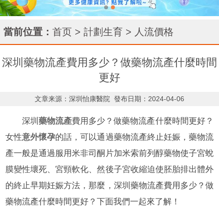
當前位置：
首页
>
計劃生育
>
人流價格
深圳藥物流產費用多少？做藥物流產什麼時間
更好
文章来源：深圳怡康醫院
發布日期：2024-04-06
深圳
藥物流產
費用多少？做藥物流產什麼時間更好？
女性
意外懷孕
的話，可以通過藥物流產終止妊娠，藥物流
產一般是通過服用米非司酮片加米索前列醇藥物使子宮蛻
膜變性壞死、宮頸軟化、然後子宮收縮迫使胚胎排出體外
的終止早期妊娠方法，那麼，深圳藥物流產費用多少？做
藥物流產什麼時間更好？下面我們一起來了解！