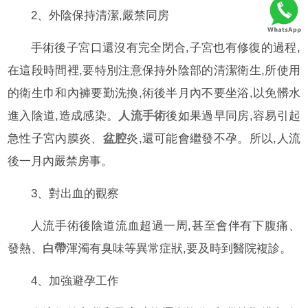
2、外陰保持清潔,嚴禁同房
手術後子宮口還沒有完全閉合,子宮也有修復的過程,
在這段時間裡,要特別注意保持外陰部的清潔衛生,所使用
的衛生巾和內褲要勤洗換,術後半月內不要坐浴,以免髒水
進入陰道,造成感染。
人流手術
後如果過早同房,容易引起
急性子宮內膜炎、
盆腔
炎,還可能會繼發不孕。所以,人流
後一月內嚴禁房事。
3、對出血的觀察
人流手術後陰道流血超過一周,甚至會伴有下腹痛、
發熱、
白帶
渾濁有臭味等異常症狀,要及時到醫院複診。
4、加強避孕工作