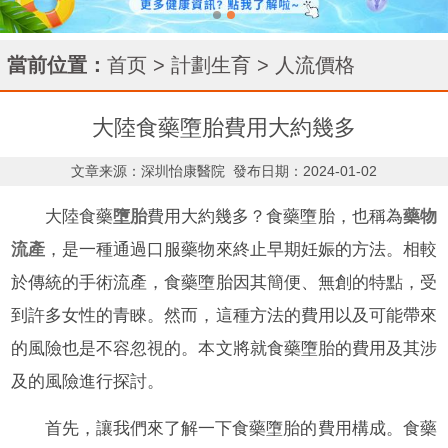
當前位置：
首页
>
計劃生育
>
人流價格
大陸食藥墮胎費用大約幾多
文章来源：深圳怡康醫院
發布日期：2024-01-02
大陸食藥
墮胎
費用大約幾多？食藥墮胎，也稱為
藥物
流產
，是一種通過口服藥物來終止早期妊娠的方法。相較
於傳統的手術流產，食藥墮胎因其簡便、無創的特點，受
到許多女性的青睞。然而，這種方法的費用以及可能帶來
的風險也是不容忽視的。本文將就食藥墮胎的費用及其涉
及的風險進行探討。
首先，讓我們來了解一下食藥墮胎的費用構成。食藥